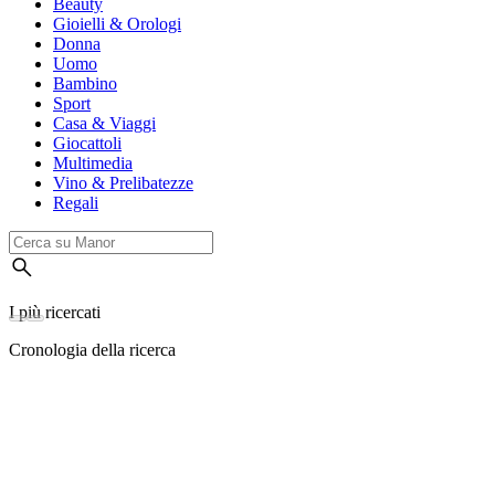
Beauty
Gioielli & Orologi
Donna
Uomo
Bambino
Sport
Casa & Viaggi
Giocattoli
Multimedia
Vino & Prelibatezze
Regali
I più ricercati
Cronologia della ricerca