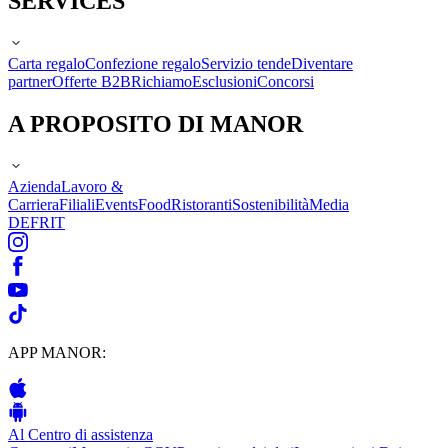
SERVICES
Carta regalo
Confezione regalo
Servizio tende
Diventare
partner
Offerte B2B
Richiamo
Esclusioni
Concorsi
A PROPOSITO DI MANOR
Azienda
Lavoro &
Carriera
Filiali
Events
Food
Ristoranti
Sostenibilità
Media
DE
FR
IT
APP MANOR:
Al Centro di assistenza