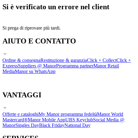
Si è verificato un errore nel client
Si prega di riprovare più tardi.
AIUTO E CONTATTO
Ordine & consegna
Restituzione & garanzia
Click + Collect
Click +
Express
Suppliers @ Manor
Programma partner
Manor Retail
Media
Manor su WhatsApp
VANTAGGI
Offerte e cataloghi
My Manor programma fedeltà
Manor World
Mastercard®
Manor Mobile App
UBS Keyclub
Social Media @
Manor
Singles Day
Black Friday
National Day