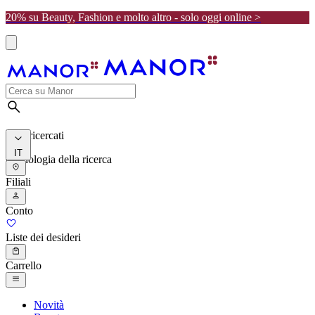
20% su Beauty, Fashion e molto altro - solo oggi online >
I più ricercati
IT
Cronologia della ricerca
Filiali
Conto
Liste dei desideri
Carrello
Novità