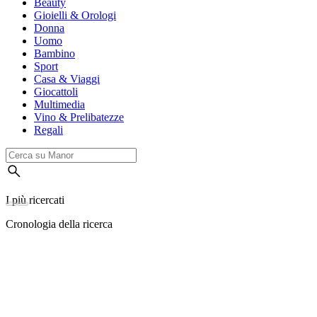
Beauty
Gioielli & Orologi
Donna
Uomo
Bambino
Sport
Casa & Viaggi
Giocattoli
Multimedia
Vino & Prelibatezze
Regali
I più ricercati
Cronologia della ricerca