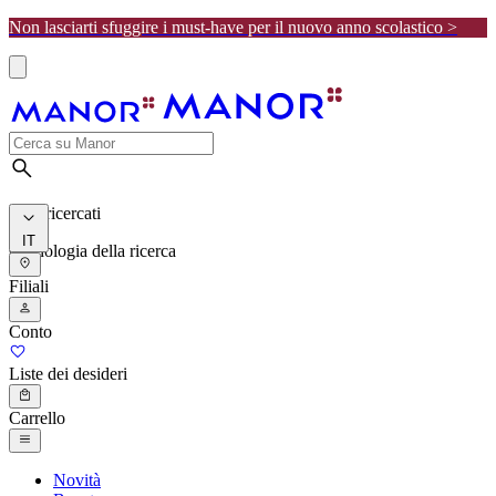
Non lasciarti sfuggire i must-have per il nuovo anno scolastico >
I più ricercati
IT
Cronologia della ricerca
Filiali
Conto
Liste dei desideri
Carrello
Novità