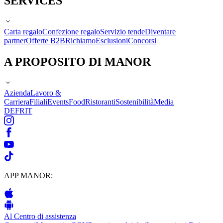
SERVICES
Carta regalo
Confezione regalo
Servizio tende
Diventare
partner
Offerte B2B
Richiamo
Esclusioni
Concorsi
A PROPOSITO DI MANOR
Azienda
Lavoro &
Carriera
Filiali
Events
Food
Ristoranti
Sostenibilità
Media
DE
FR
IT
APP MANOR:
Al Centro di assistenza