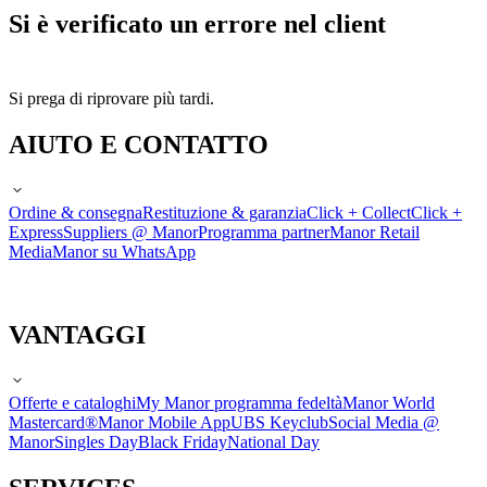
Si è verificato un errore nel client
Si prega di riprovare più tardi.
AIUTO E CONTATTO
Ordine & consegna
Restituzione & garanzia
Click + Collect
Click +
Express
Suppliers @ Manor
Programma partner
Manor Retail
Media
Manor su WhatsApp
VANTAGGI
Offerte e cataloghi
My Manor programma fedeltà
Manor World
Mastercard®
Manor Mobile App
UBS Keyclub
Social Media @
Manor
Singles Day
Black Friday
National Day