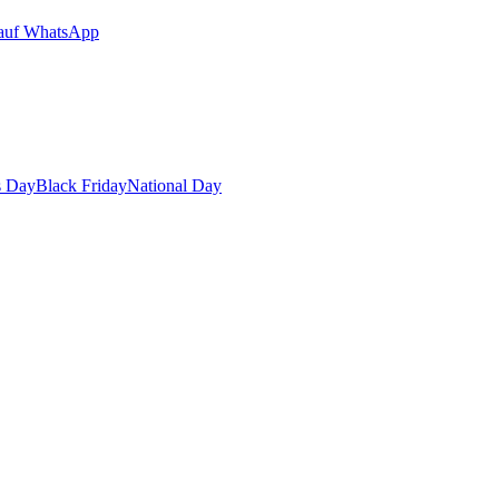
auf WhatsApp
s Day
Black Friday
National Day