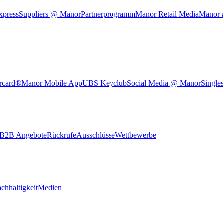
xpress
Suppliers @ Manor
Partnerprogramm
Manor Retail Media
Manor 
rcard®
Manor Mobile App
UBS Keyclub
Social Media @ Manor
Single
B2B Angebote
Rückrufe
Ausschlüsse
Wettbewerbe
chhaltigkeit
Medien