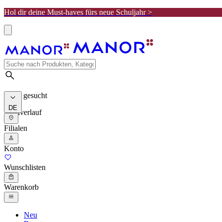
Hol dir deine Must-haves fürs neue Schuljahr >
Meist gesucht
DE
Suchverlauf
Filialen
Konto
Wunschlisten
Warenkorb
Neu