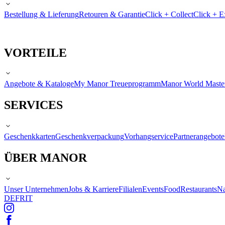
Bestellung & Lieferung
Retouren & Garantie
Click + Collect
Click + E
VORTEILE
Angebote & Kataloge
My Manor Treueprogramm
Manor World Maste
SERVICES
Geschenkkarten
Geschenkverpackung
Vorhangservice
Partnerangebote
ÜBER MANOR
Unser Unternehmen
Jobs & Karriere
Filialen
Events
Food
Restaurants
Na
DE
FR
IT