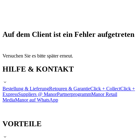
Auf dem Client ist ein Fehler aufgetreten
Versuchen Sie es bitte später erneut.
HILFE & KONTAKT
Bestellung & Lieferung
Retouren & Garantie
Click + Collect
Click +
Express
Suppliers @ Manor
Partnerprogramm
Manor Retail
Media
Manor auf WhatsApp
VORTEILE