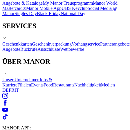
Angebote & Kataloge
My Manor Treueprogramm
Manor World
Mastercard®
Manor Mobile App
UBS Keyclub
Social Media @
Manor
Singles Day
Black Friday
National Day
SERVICES
Geschenkkarten
Geschenkverpackung
Vorhangservice
Partnerangebote
Angebote
Rückrufe
Ausschlüsse
Wettbewerbe
ÜBER MANOR
Unser Unternehmen
Jobs &
Karriere
Filialen
Events
Food
Restaurants
Nachhaltigkeit
Medien
DE
FR
IT
MANOR APP: