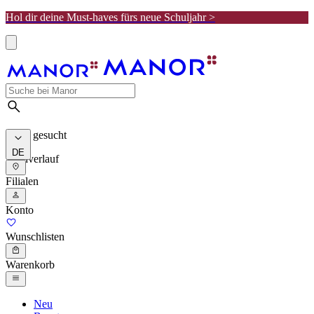
Hol dir deine Must-haves fürs neue Schuljahr >
Meist gesucht
DE
Suchverlauf
Filialen
Konto
Wunschlisten
Warenkorb
Neu