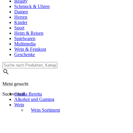
Beauty
Schmuck & Uhren
Damen
Herren
Kinder
Sport
Heim & Reisen
Spielwaren
Multimedia
Wein & Feinkost
Geschenke
Meist gesucht
Suchverlauf
Cecilia Beretta
Alkohol und Gaming
Wein
Wein Sortiment