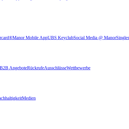
rcard®
Manor Mobile App
UBS Keyclub
Social Media @ Manor
Single
B2B Angebote
Rückrufe
Ausschlüsse
Wettbewerbe
chhaltigkeit
Medien