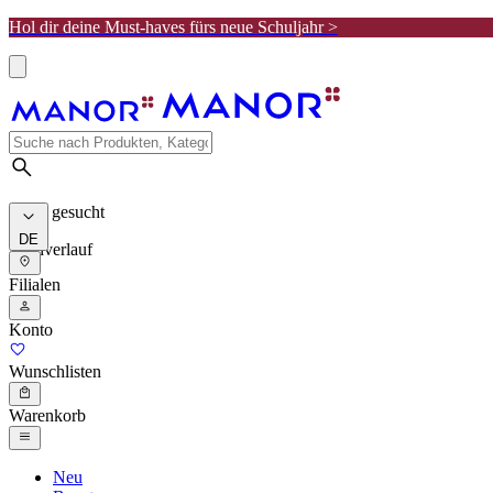
Hol dir deine Must-haves fürs neue Schuljahr >
Meist gesucht
DE
Suchverlauf
Filialen
Konto
Wunschlisten
Warenkorb
Neu