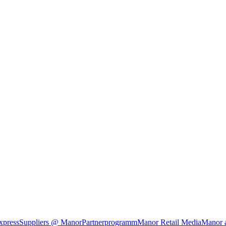
xpress
Suppliers @ Manor
Partnerprogramm
Manor Retail Media
Manor 