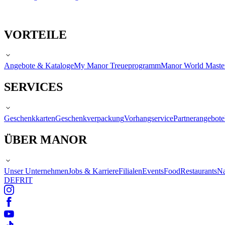
VORTEILE
Angebote & Kataloge
My Manor Treueprogramm
Manor World Maste
SERVICES
Geschenkkarten
Geschenkverpackung
Vorhangservice
Partnerangebote
ÜBER MANOR
Unser Unternehmen
Jobs & Karriere
Filialen
Events
Food
Restaurants
Na
DE
FR
IT