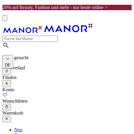
20% auf Beauty, Fashion und mehr - nur heute online >
Meist gesucht
DE
Suchverlauf
Filialen
Konto
Wunschlisten
Warenkorb
Neu