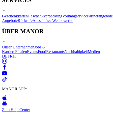
SERVICES
Geschenkkarten
Geschenkverpackung
Vorhangservice
Partnerangebote
Angebote
Rückrufe
Ausschlüsse
Wettbewerbe
ÜBER MANOR
Unser Unternehmen
Jobs &
Karriere
Filialen
Events
Food
Restaurants
Nachhaltigkeit
Medien
DE
FR
IT
MANOR APP:
Zum Help Center