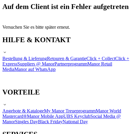
Auf dem Client ist ein Fehler aufgetreten
Versuchen Sie es bitte später erneut.
HILFE & KONTAKT
Bestellung & Lieferung
Retouren & Garantie
Click + Collect
Click +
Express
Suppliers @ Manor
Partnerprogramm
Manor Retail
Media
Manor auf WhatsApp
VORTEILE
Angebote & Kataloge
My Manor Treueprogramm
Manor World
Mastercard®
Manor Mobile App
UBS Keyclub
Social Media @
Manor
Singles Day
Black Friday
National Day