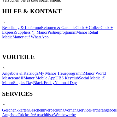
Versuchen Sie es bitte später erneut.
HILFE & KONTAKT
Bestellung & Lieferung
Retouren & Garantie
Click + Collect
Click +
Express
Suppliers @ Manor
Partnerprogramm
Manor Retail
Media
Manor auf WhatsApp
VORTEILE
Angebote & Kataloge
My Manor Treueprogramm
Manor World
Mastercard®
Manor Mobile App
UBS Keyclub
Social Media @
Manor
Singles Day
Black Friday
National Day
SERVICES
Geschenkkarten
Geschenkverpackung
Vorhangservice
Partnerangebote
Angebote
Rückrufe
Ausschlüsse
Wettbewerbe