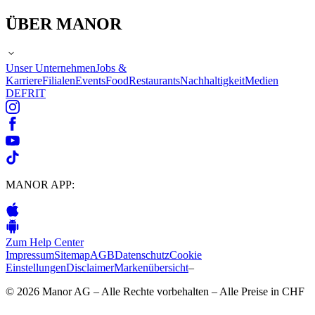
ÜBER MANOR
Unser Unternehmen
Jobs &
Karriere
Filialen
Events
Food
Restaurants
Nachhaltigkeit
Medien
DE
FR
IT
MANOR APP:
Zum Help Center
Impressum
Sitemap
AGB
Datenschutz
Cookie
Einstellungen
Disclaimer
Markenübersicht
–
© 2026 Manor AG – Alle Rechte vorbehalten – Alle Preise in CHF