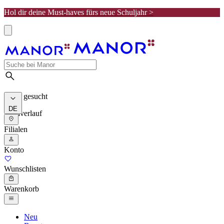
Hol dir deine Must-haves fürs neue Schuljahr >
Meist gesucht
DE
Suchverlauf
Filialen
Konto
Wunschlisten
Warenkorb
Neu