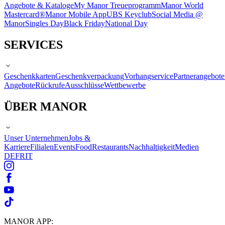
Angebote & Kataloge
My Manor Treueprogramm
Manor World
Mastercard®
Manor Mobile App
UBS Keyclub
Social Media @
Manor
Singles Day
Black Friday
National Day
SERVICES
Geschenkkarten
Geschenkverpackung
Vorhangservice
Partnerangebote
Angebote
Rückrufe
Ausschlüsse
Wettbewerbe
ÜBER MANOR
Unser Unternehmen
Jobs &
Karriere
Filialen
Events
Food
Restaurants
Nachhaltigkeit
Medien
DE
FR
IT
MANOR APP: