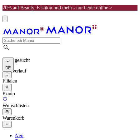
20% auf Beauty, Fashion und mehr - nur heute online >
Meist gesucht
DE
Suchverlauf
Filialen
Konto
Wunschlisten
Warenkorb
Neu