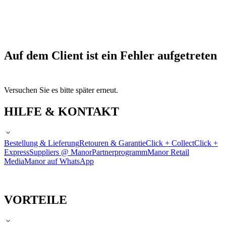
Auf dem Client ist ein Fehler aufgetreten
Versuchen Sie es bitte später erneut.
HILFE & KONTAKT
Bestellung & Lieferung
Retouren & Garantie
Click + Collect
Click +
Express
Suppliers @ Manor
Partnerprogramm
Manor Retail
Media
Manor auf WhatsApp
VORTEILE