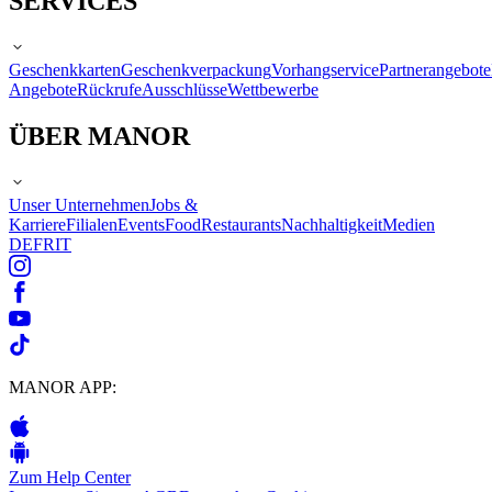
SERVICES
Geschenkkarten
Geschenkverpackung
Vorhangservice
Partnerangebote
Angebote
Rückrufe
Ausschlüsse
Wettbewerbe
ÜBER MANOR
Unser Unternehmen
Jobs &
Karriere
Filialen
Events
Food
Restaurants
Nachhaltigkeit
Medien
DE
FR
IT
MANOR APP:
Zum Help Center