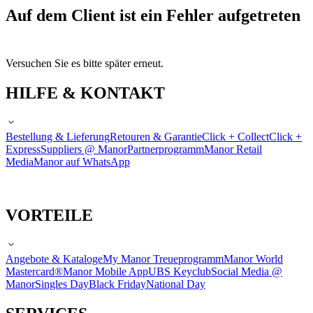
Auf dem Client ist ein Fehler aufgetreten
Versuchen Sie es bitte später erneut.
HILFE & KONTAKT
Bestellung & Lieferung
Retouren & Garantie
Click + Collect
Click +
Express
Suppliers @ Manor
Partnerprogramm
Manor Retail
Media
Manor auf WhatsApp
VORTEILE
Angebote & Kataloge
My Manor Treueprogramm
Manor World
Mastercard®
Manor Mobile App
UBS Keyclub
Social Media @
Manor
Singles Day
Black Friday
National Day