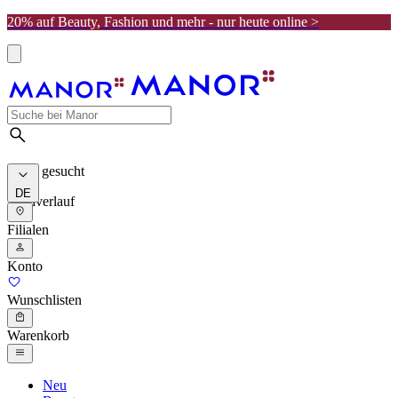
20% auf Beauty, Fashion und mehr - nur heute online >
Meist gesucht
DE
Suchverlauf
Filialen
Konto
Wunschlisten
Warenkorb
Neu