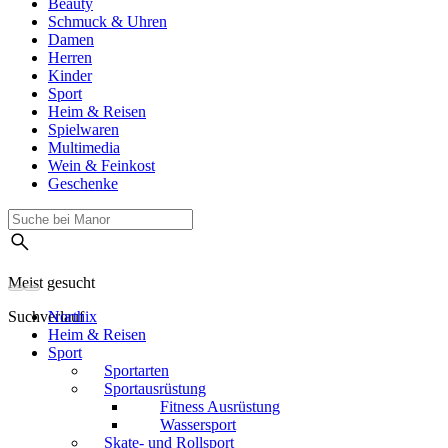
Beauty
Schmuck & Uhren
Damen
Herren
Kinder
Sport
Heim & Reisen
Spielwaren
Multimedia
Wein & Feinkost
Geschenke
Meist gesucht
Suchverlauf
Northix
Heim & Reisen
Sport
Sportarten
Sportausrüstung
Fitness Ausrüstung
Wassersport
Skate- und Rollsport