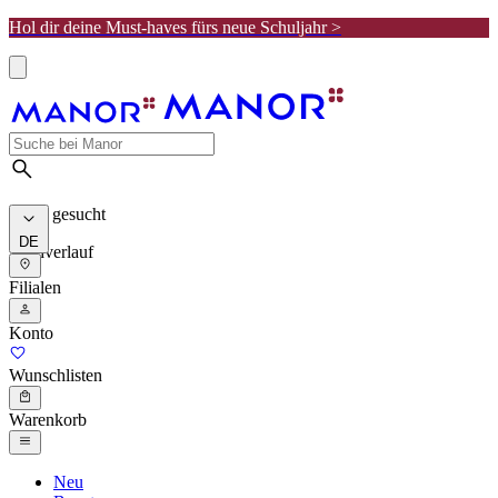
Hol dir deine Must-haves fürs neue Schuljahr >
Meist gesucht
DE
Suchverlauf
Filialen
Konto
Wunschlisten
Warenkorb
Neu