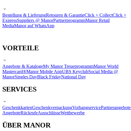
Bestellung & Lieferung
Retouren & Garantie
Click + Collect
Click +
Express
Suppliers @ Manor
Partnerprogramm
Manor Retail
Media
Manor auf WhatsApp
VORTEILE
Angebote & Kataloge
My Manor Treueprogramm
Manor World
Mastercard®
Manor Mobile App
UBS Keyclub
Social Media @
Manor
Singles Day
Black Friday
National Day
SERVICES
Geschenkkarten
Geschenkverpackung
Vorhangservice
Partnerangebote
Angebote
Rückrufe
Ausschlüsse
Wettbewerbe
ÜBER MANOR