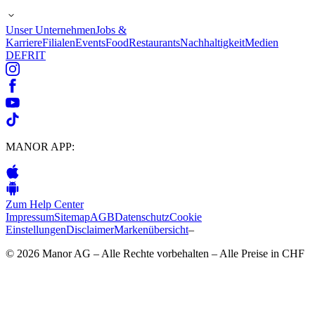
Unser Unternehmen
Jobs &
Karriere
Filialen
Events
Food
Restaurants
Nachhaltigkeit
Medien
DE
FR
IT
MANOR APP:
Zum Help Center
Impressum
Sitemap
AGB
Datenschutz
Cookie
Einstellungen
Disclaimer
Markenübersicht
–
© 2026 Manor AG – Alle Rechte vorbehalten – Alle Preise in CHF