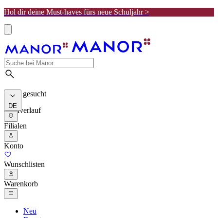
Hol dir deine Must-haves fürs neue Schuljahr >
Meist gesucht
DE
Suchverlauf
Filialen
Konto
Wunschlisten
Warenkorb
Neu