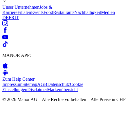
Unser Unternehmen
Jobs &
Karriere
Filialen
Events
Food
Restaurants
Nachhaltigkeit
Medien
DE
FR
IT
MANOR APP:
Zum Help Center
Impressum
Sitemap
AGB
Datenschutz
Cookie
Einstellungen
Disclaimer
Markenübersicht
–
© 2026 Manor AG – Alle Rechte vorbehalten – Alle Preise in CHF