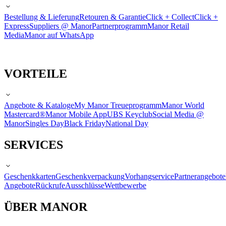
Bestellung & Lieferung
Retouren & Garantie
Click + Collect
Click +
Express
Suppliers @ Manor
Partnerprogramm
Manor Retail
Media
Manor auf WhatsApp
VORTEILE
Angebote & Kataloge
My Manor Treueprogramm
Manor World
Mastercard®
Manor Mobile App
UBS Keyclub
Social Media @
Manor
Singles Day
Black Friday
National Day
SERVICES
Geschenkkarten
Geschenkverpackung
Vorhangservice
Partnerangebote
Angebote
Rückrufe
Ausschlüsse
Wettbewerbe
ÜBER MANOR