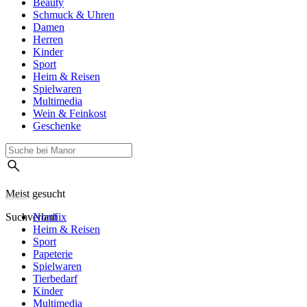
Beauty
Schmuck & Uhren
Damen
Herren
Kinder
Sport
Heim & Reisen
Spielwaren
Multimedia
Wein & Feinkost
Geschenke
Meist gesucht
Suchverlauf
Northix
Heim & Reisen
Sport
Papeterie
Spielwaren
Tierbedarf
Kinder
Multimedia