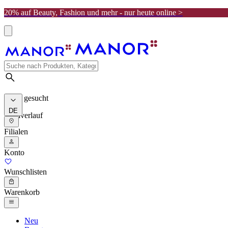
20% auf Beauty, Fashion und mehr - nur heute online >
Meist gesucht
DE
Suchverlauf
Filialen
Konto
Wunschlisten
Warenkorb
Neu