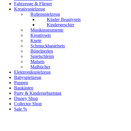
Fahrzeuge & Flieger
Kreativspielzeug
Rollenspielzeug
Kinder Beautysets
Kindergeschirr
Musikinstrumente
Kreativsets
Knete
Schmuckbastelsets
Bügelperlen
Spielschleim
Malsets
Malbücher
Elektronikspielzeug
Babyspielzeug
Puppen
Baukästen
Party & Kindergeburtstag
Disney Shop
Collector Shop
Sale %