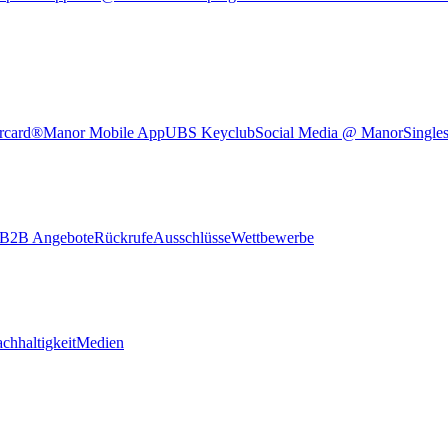
rcard®
Manor Mobile App
UBS Keyclub
Social Media @ Manor
Single
B2B Angebote
Rückrufe
Ausschlüsse
Wettbewerbe
chhaltigkeit
Medien