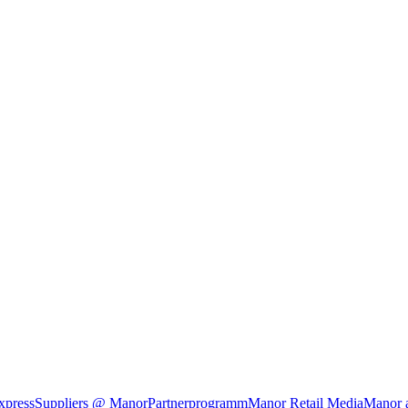
xpress
Suppliers @ Manor
Partnerprogramm
Manor Retail Media
Manor 