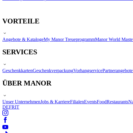
VORTEILE
Angebote & Kataloge
My Manor Treueprogramm
Manor World Maste
SERVICES
Geschenkkarten
Geschenkverpackung
Vorhangservice
Partnerangebote
ÜBER MANOR
Unser Unternehmen
Jobs & Karriere
Filialen
Events
Food
Restaurants
Na
DE
FR
IT