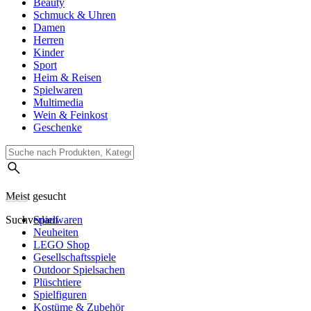
Beauty
Schmuck & Uhren
Damen
Herren
Kinder
Sport
Heim & Reisen
Spielwaren
Multimedia
Wein & Feinkost
Geschenke
Meist gesucht
Suchverlauf
Spielwaren
Neuheiten
LEGO Shop
Gesellschaftsspiele
Outdoor Spielsachen
Plüschtiere
Spielfiguren
Kostüme & Zubehör