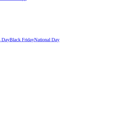
s Day
Black Friday
National Day