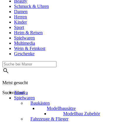
Beauty
Schmuck & Uhren
Damen
Herren
Kinder
Sport
Heim & Reisen
Spielwaren
Multimedia
Wein & Feinkost
Geschenke
Meist gesucht
Suchverlauf
Tamiya
Spielwaren
Baukästen
Modellbausätze
Modellbau Zubehör
Fahrzeuge & Flieger