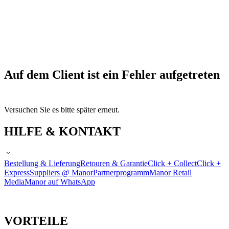
Auf dem Client ist ein Fehler aufgetreten
Versuchen Sie es bitte später erneut.
HILFE & KONTAKT
Bestellung & Lieferung
Retouren & Garantie
Click + Collect
Click +
Express
Suppliers @ Manor
Partnerprogramm
Manor Retail
Media
Manor auf WhatsApp
VORTEILE