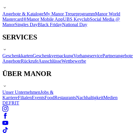
Angebote & Kataloge
My Manor Treueprogramm
Manor World
Mastercard®
Manor Mobile App
UBS Keyclub
Social Media @
Manor
Singles Day
Black Friday
National Day
SERVICES
Geschenkkarten
Geschenkverpackung
Vorhangservice
Partnerangebote
Angebote
Rückrufe
Ausschlüsse
Wettbewerbe
ÜBER MANOR
Unser Unternehmen
Jobs &
Karriere
Filialen
Events
Food
Restaurants
Nachhaltigkeit
Medien
DE
FR
IT