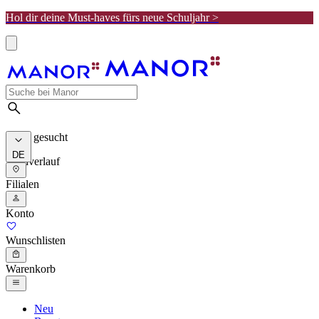
Hol dir deine Must-haves fürs neue Schuljahr >
Meist gesucht
DE
Suchverlauf
Filialen
Konto
Wunschlisten
Warenkorb
Neu