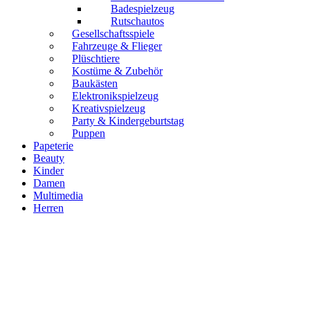
Badespielzeug
Rutschautos
Gesellschaftsspiele
Fahrzeuge & Flieger
Plüschtiere
Kostüme & Zubehör
Baukästen
Elektronikspielzeug
Kreativspielzeug
Party & Kindergeburtstag
Puppen
Papeterie
Beauty
Kinder
Damen
Multimedia
Herren