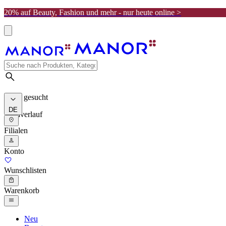
20% auf Beauty, Fashion und mehr - nur heute online >
Meist gesucht
DE
Suchverlauf
Filialen
Konto
Wunschlisten
Warenkorb
Neu