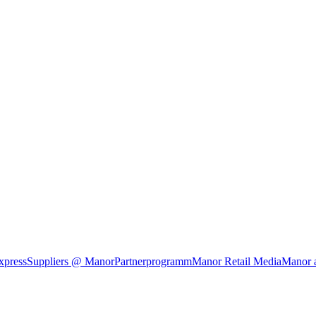
xpress
Suppliers @ Manor
Partnerprogramm
Manor Retail Media
Manor 