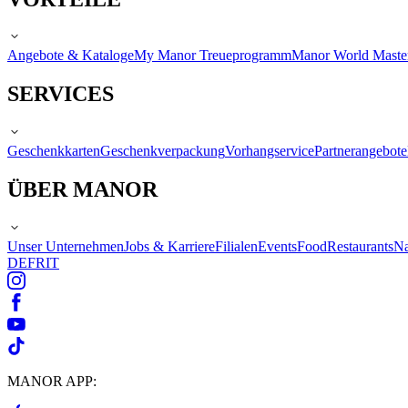
Angebote & Kataloge
My Manor Treueprogramm
Manor World Maste
SERVICES
Geschenkkarten
Geschenkverpackung
Vorhangservice
Partnerangebote
ÜBER MANOR
Unser Unternehmen
Jobs & Karriere
Filialen
Events
Food
Restaurants
Na
DE
FR
IT
MANOR APP: