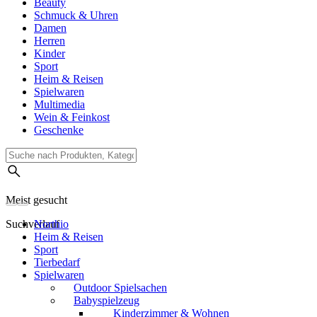
Beauty
Schmuck & Uhren
Damen
Herren
Kinder
Sport
Heim & Reisen
Spielwaren
Multimedia
Wein & Feinkost
Geschenke
Meist gesucht
Suchverlauf
Northio
Heim & Reisen
Sport
Tierbedarf
Spielwaren
Outdoor Spielsachen
Babyspielzeug
Kinderzimmer & Wohnen