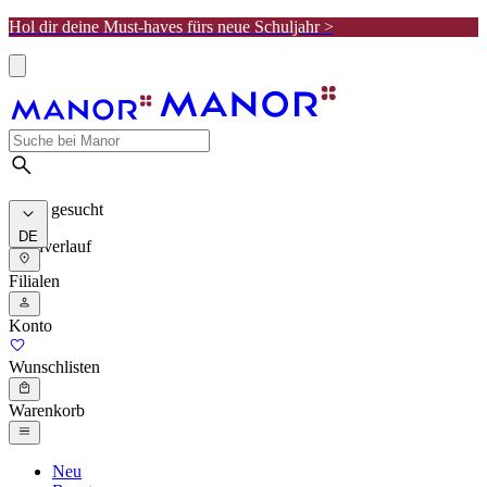
Hol dir deine Must-haves fürs neue Schuljahr >
Meist gesucht
DE
Suchverlauf
Filialen
Konto
Wunschlisten
Warenkorb
Neu