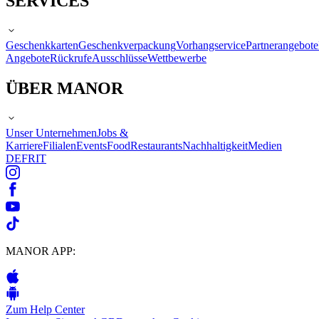
SERVICES
Geschenkkarten
Geschenkverpackung
Vorhangservice
Partnerangebote
Angebote
Rückrufe
Ausschlüsse
Wettbewerbe
ÜBER MANOR
Unser Unternehmen
Jobs &
Karriere
Filialen
Events
Food
Restaurants
Nachhaltigkeit
Medien
DE
FR
IT
MANOR APP:
Zum Help Center