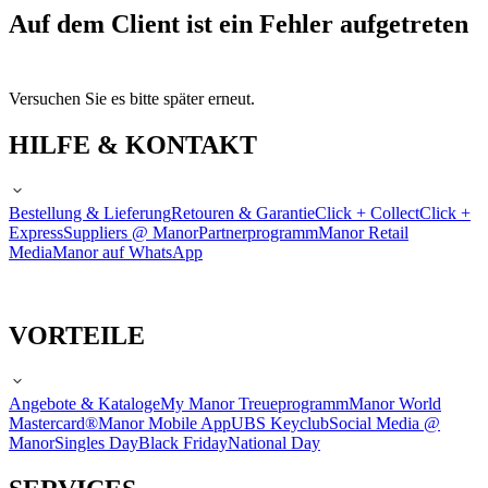
Auf dem Client ist ein Fehler aufgetreten
Versuchen Sie es bitte später erneut.
HILFE & KONTAKT
Bestellung & Lieferung
Retouren & Garantie
Click + Collect
Click +
Express
Suppliers @ Manor
Partnerprogramm
Manor Retail
Media
Manor auf WhatsApp
VORTEILE
Angebote & Kataloge
My Manor Treueprogramm
Manor World
Mastercard®
Manor Mobile App
UBS Keyclub
Social Media @
Manor
Singles Day
Black Friday
National Day