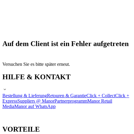
Auf dem Client ist ein Fehler aufgetreten
Versuchen Sie es bitte später erneut.
HILFE & KONTAKT
Bestellung & Lieferung
Retouren & Garantie
Click + Collect
Click +
Express
Suppliers @ Manor
Partnerprogramm
Manor Retail
Media
Manor auf WhatsApp
VORTEILE