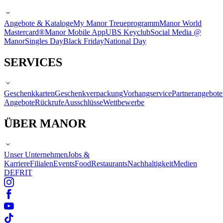
Angebote & Kataloge
My Manor Treueprogramm
Manor World
Mastercard®
Manor Mobile App
UBS Keyclub
Social Media @
Manor
Singles Day
Black Friday
National Day
SERVICES
Geschenkkarten
Geschenkverpackung
Vorhangservice
Partnerangebote
Angebote
Rückrufe
Ausschlüsse
Wettbewerbe
ÜBER MANOR
Unser Unternehmen
Jobs &
Karriere
Filialen
Events
Food
Restaurants
Nachhaltigkeit
Medien
DE
FR
IT