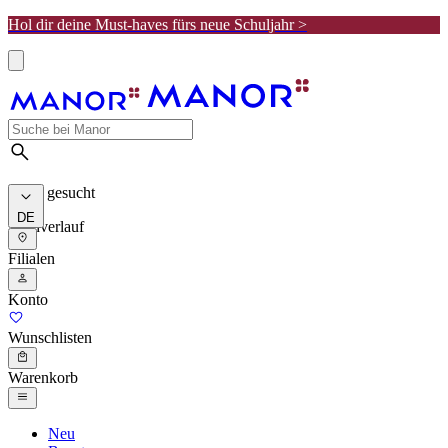
Hol dir deine Must-haves fürs neue Schuljahr >
Meist gesucht
DE
Suchverlauf
Filialen
Konto
Wunschlisten
Warenkorb
Neu