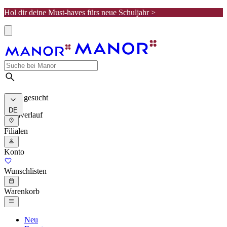
Hol dir deine Must-haves fürs neue Schuljahr >
Meist gesucht
DE
Suchverlauf
Filialen
Konto
Wunschlisten
Warenkorb
Neu