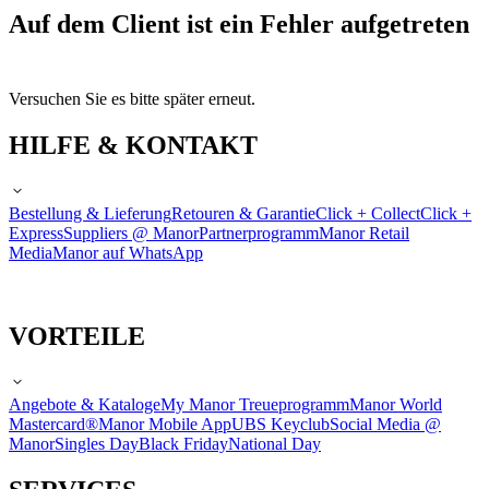
Auf dem Client ist ein Fehler aufgetreten
Versuchen Sie es bitte später erneut.
HILFE & KONTAKT
Bestellung & Lieferung
Retouren & Garantie
Click + Collect
Click +
Express
Suppliers @ Manor
Partnerprogramm
Manor Retail
Media
Manor auf WhatsApp
VORTEILE
Angebote & Kataloge
My Manor Treueprogramm
Manor World
Mastercard®
Manor Mobile App
UBS Keyclub
Social Media @
Manor
Singles Day
Black Friday
National Day