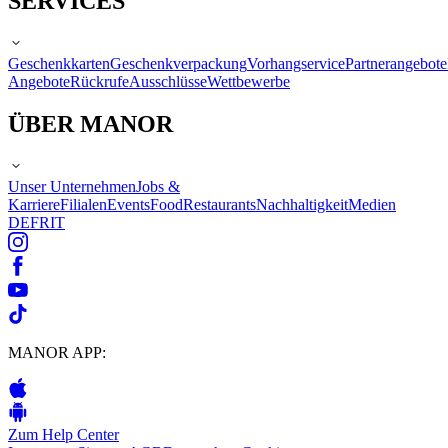
SERVICES
Geschenkkarten
Geschenkverpackung
Vorhangservice
Partnerangebote
Angebote
Rückrufe
Ausschlüsse
Wettbewerbe
ÜBER MANOR
Unser Unternehmen
Jobs &
Karriere
Filialen
Events
Food
Restaurants
Nachhaltigkeit
Medien
DE
FR
IT
MANOR APP:
Zum Help Center