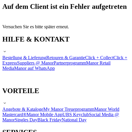
Auf dem Client ist ein Fehler aufgetreten
Versuchen Sie es bitte später erneut.
HILFE & KONTAKT
Bestellung & Lieferung
Retouren & Garantie
Click + Collect
Click +
Express
Suppliers @ Manor
Partnerprogramm
Manor Retail
Media
Manor auf WhatsApp
VORTEILE
Angebote & Kataloge
My Manor Treueprogramm
Manor World
Mastercard®
Manor Mobile App
UBS Keyclub
Social Media @
Manor
Singles Day
Black Friday
National Day