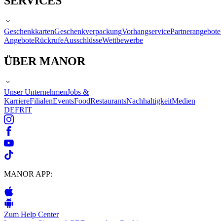
SERVICES
Geschenkkarten
Geschenkverpackung
Vorhangservice
Partnerangebote
Angebote
Rückrufe
Ausschlüsse
Wettbewerbe
ÜBER MANOR
Unser Unternehmen
Jobs &
Karriere
Filialen
Events
Food
Restaurants
Nachhaltigkeit
Medien
DE
FR
IT
MANOR APP:
Zum Help Center