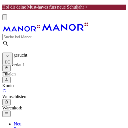
Hol dir deine Must-haves fürs neue Schuljahr >
Meist gesucht
DE
Suchverlauf
Filialen
Konto
Wunschlisten
Warenkorb
Neu