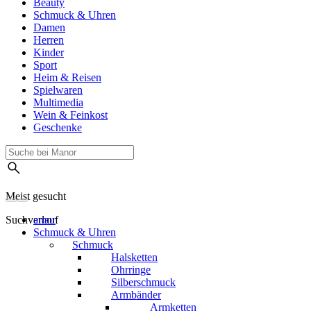
Beauty
Schmuck & Uhren
Damen
Herren
Kinder
Sport
Heim & Reisen
Spielwaren
Multimedia
Wein & Feinkost
Geschenke
Meist gesucht
Suchverlauf
amor
Schmuck & Uhren
Schmuck
Halsketten
Ohrringe
Silberschmuck
Armbänder
Armketten