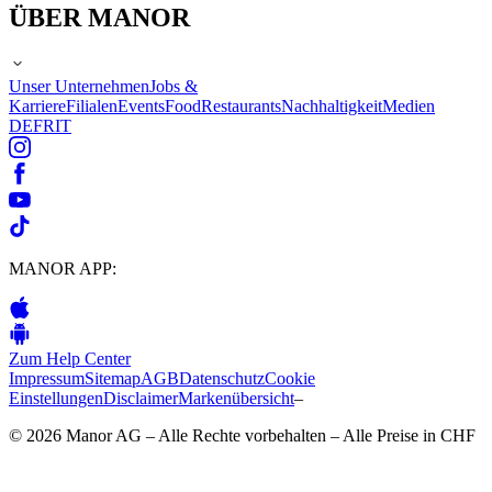
ÜBER MANOR
Unser Unternehmen
Jobs &
Karriere
Filialen
Events
Food
Restaurants
Nachhaltigkeit
Medien
DE
FR
IT
MANOR APP:
Zum Help Center
Impressum
Sitemap
AGB
Datenschutz
Cookie
Einstellungen
Disclaimer
Markenübersicht
–
© 2026 Manor AG – Alle Rechte vorbehalten – Alle Preise in CHF