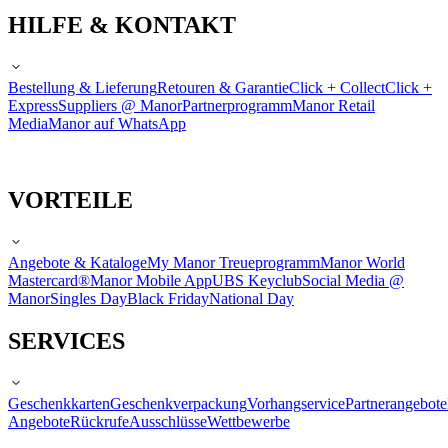
HILFE & KONTAKT
Bestellung & Lieferung
Retouren & Garantie
Click + Collect
Click +
Express
Suppliers @ Manor
Partnerprogramm
Manor Retail
Media
Manor auf WhatsApp
VORTEILE
Angebote & Kataloge
My Manor Treueprogramm
Manor World
Mastercard®
Manor Mobile App
UBS Keyclub
Social Media @
Manor
Singles Day
Black Friday
National Day
SERVICES
Geschenkkarten
Geschenkverpackung
Vorhangservice
Partnerangebote
Angebote
Rückrufe
Ausschlüsse
Wettbewerbe