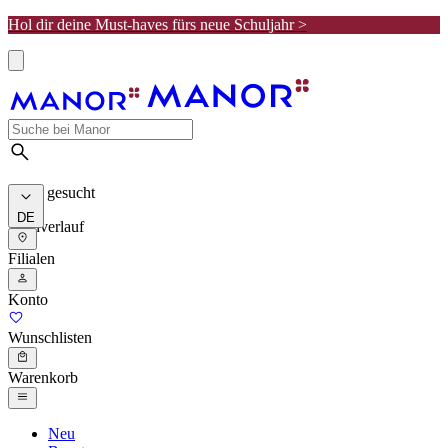
Hol dir deine Must-haves fürs neue Schuljahr >
Meist gesucht
DE
Suchverlauf
Filialen
Konto
Wunschlisten
Warenkorb
Neu