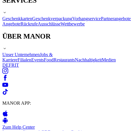
SERVICES
Geschenkkarten
Geschenkverpackung
Vorhangservice
Partnerangebote
Angebote
Rückrufe
Ausschlüsse
Wettbewerbe
ÜBER MANOR
Unser Unternehmen
Jobs &
Karriere
Filialen
Events
Food
Restaurants
Nachhaltigkeit
Medien
DE
FR
IT
MANOR APP:
Zum Help Center