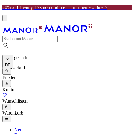
20% auf Beauty, Fashion und mehr - nur heute online >
Meist gesucht
DE
Suchverlauf
Filialen
Konto
Wunschlisten
Warenkorb
Neu