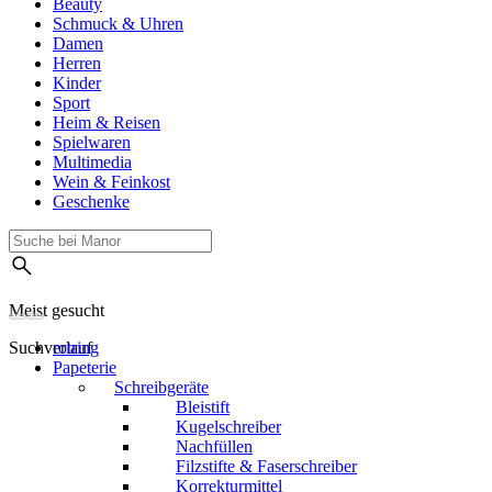
Beauty
Schmuck & Uhren
Damen
Herren
Kinder
Sport
Heim & Reisen
Spielwaren
Multimedia
Wein & Feinkost
Geschenke
Meist gesucht
Suchverlauf
rotring
Papeterie
Schreibgeräte
Bleistift
Kugelschreiber
Nachfüllen
Filzstifte & Faserschreiber
Korrekturmittel