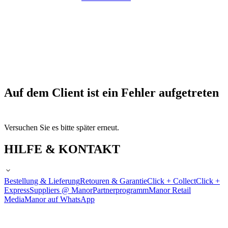
Auf dem Client ist ein Fehler aufgetreten
Versuchen Sie es bitte später erneut.
HILFE & KONTAKT
Bestellung & Lieferung
Retouren & Garantie
Click + Collect
Click +
Express
Suppliers @ Manor
Partnerprogramm
Manor Retail
Media
Manor auf WhatsApp