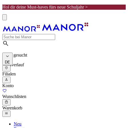
Hol dir deine Must-haves fürs neue Schuljahr >
Meist gesucht
DE
Suchverlauf
Filialen
Konto
Wunschlisten
Warenkorb
Neu