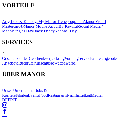
VORTEILE
Angebote & Kataloge
My Manor Treueprogramm
Manor World
Mastercard®
Manor Mobile App
UBS Keyclub
Social Media @
Manor
Singles Day
Black Friday
National Day
SERVICES
Geschenkkarten
Geschenkverpackung
Vorhangservice
Partnerangebote
Angebote
Rückrufe
Ausschlüsse
Wettbewerbe
ÜBER MANOR
Unser Unternehmen
Jobs &
Karriere
Filialen
Events
Food
Restaurants
Nachhaltigkeit
Medien
DE
FR
IT