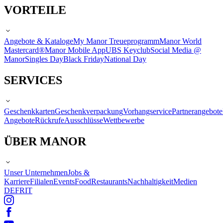
VORTEILE
Angebote & Kataloge
My Manor Treueprogramm
Manor World
Mastercard®
Manor Mobile App
UBS Keyclub
Social Media @
Manor
Singles Day
Black Friday
National Day
SERVICES
Geschenkkarten
Geschenkverpackung
Vorhangservice
Partnerangebote
Angebote
Rückrufe
Ausschlüsse
Wettbewerbe
ÜBER MANOR
Unser Unternehmen
Jobs &
Karriere
Filialen
Events
Food
Restaurants
Nachhaltigkeit
Medien
DE
FR
IT