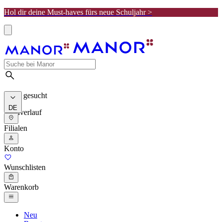
Hol dir deine Must-haves fürs neue Schuljahr >
Meist gesucht
DE
Suchverlauf
Filialen
Konto
Wunschlisten
Warenkorb
Neu