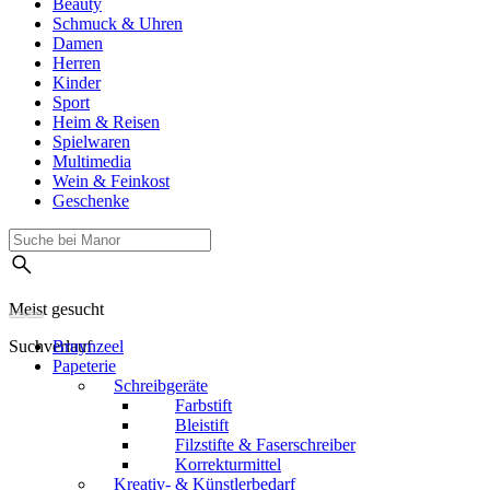
Beauty
Schmuck & Uhren
Damen
Herren
Kinder
Sport
Heim & Reisen
Spielwaren
Multimedia
Wein & Feinkost
Geschenke
Meist gesucht
Suchverlauf
Bruynzeel
Papeterie
Schreibgeräte
Farbstift
Bleistift
Filzstifte & Faserschreiber
Korrekturmittel
Kreativ- & Künstlerbedarf