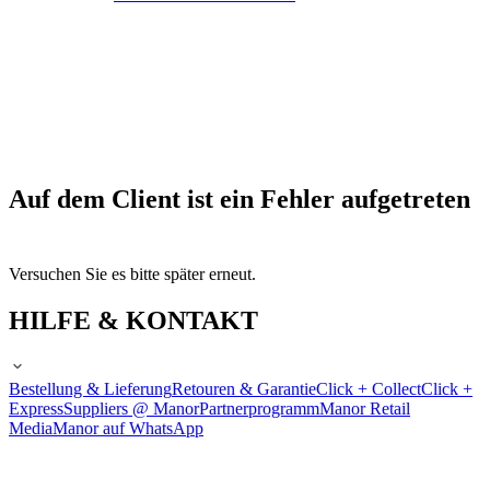
Auf dem Client ist ein Fehler aufgetreten
Versuchen Sie es bitte später erneut.
HILFE & KONTAKT
Bestellung & Lieferung
Retouren & Garantie
Click + Collect
Click +
Express
Suppliers @ Manor
Partnerprogramm
Manor Retail
Media
Manor auf WhatsApp