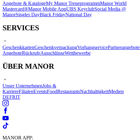
Angebote & Kataloge
My Manor Treueprogramm
Manor World
Mastercard®
Manor Mobile App
UBS Keyclub
Social Media @
Manor
Singles Day
Black Friday
National Day
SERVICES
Geschenkkarten
Geschenkverpackung
Vorhangservice
Partnerangebote
Angebote
Rückrufe
Ausschlüsse
Wettbewerbe
ÜBER MANOR
Unser Unternehmen
Jobs &
Karriere
Filialen
Events
Food
Restaurants
Nachhaltigkeit
Medien
DE
FR
IT
MANOR APP: