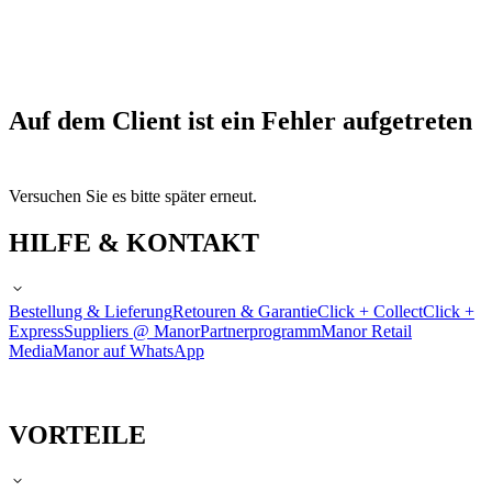
Auf dem Client ist ein Fehler aufgetreten
Versuchen Sie es bitte später erneut.
HILFE & KONTAKT
Bestellung & Lieferung
Retouren & Garantie
Click + Collect
Click +
Express
Suppliers @ Manor
Partnerprogramm
Manor Retail
Media
Manor auf WhatsApp
VORTEILE