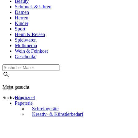
Beauty
Schmuck & Uhren
Damen
Herren
Kinder
Sport
Heim & Reisen
Spielwaren
Multimedia
Wein & Feinkost
Geschenke
Meist gesucht
Suchverlauf
Bruynzeel
Papeterie
Schreibgeräte
Kreativ- & Künstlerbedarf