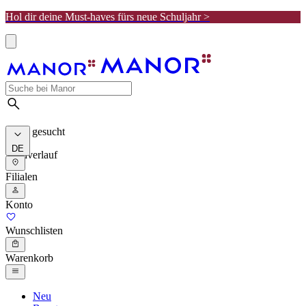
Hol dir deine Must-haves fürs neue Schuljahr >
Meist gesucht
DE
Suchverlauf
Filialen
Konto
Wunschlisten
Warenkorb
Neu