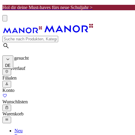
Hol dir deine Must-haves fürs neue Schuljahr >
Meist gesucht
DE
Suchverlauf
Filialen
Konto
Wunschlisten
Warenkorb
Neu