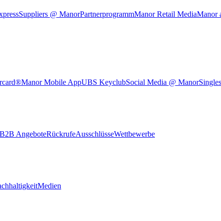
xpress
Suppliers @ Manor
Partnerprogramm
Manor Retail Media
Manor 
rcard®
Manor Mobile App
UBS Keyclub
Social Media @ Manor
Single
B2B Angebote
Rückrufe
Ausschlüsse
Wettbewerbe
chhaltigkeit
Medien