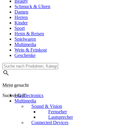
Beauty
Schmuck & Uhren
Damen
Herren
Kinder
Sport
Heim & Reisen
Spielwaren
Multimedia
Wein & Feinkost
Geschenke
Meist gesucht
Suchverlauf
LG Electronics
Multimedia
Sound & Vision
Fernseher
Lautsprecher
Connected Devices