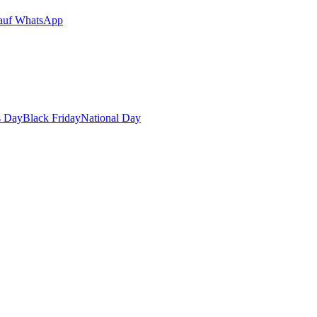
auf WhatsApp
s Day
Black Friday
National Day