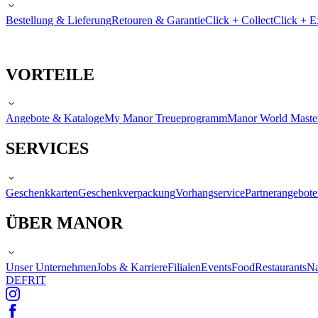
Bestellung & Lieferung
Retouren & Garantie
Click + Collect
Click + E
VORTEILE
Angebote & Kataloge
My Manor Treueprogramm
Manor World Maste
SERVICES
Geschenkkarten
Geschenkverpackung
Vorhangservice
Partnerangebote
ÜBER MANOR
Unser Unternehmen
Jobs & Karriere
Filialen
Events
Food
Restaurants
Na
DE
FR
IT