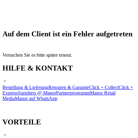
Auf dem Client ist ein Fehler aufgetreten
Versuchen Sie es bitte später erneut.
HILFE & KONTAKT
Bestellung & Lieferung
Retouren & Garantie
Click + Collect
Click +
Express
Suppliers @ Manor
Partnerprogramm
Manor Retail
Media
Manor auf WhatsApp
VORTEILE