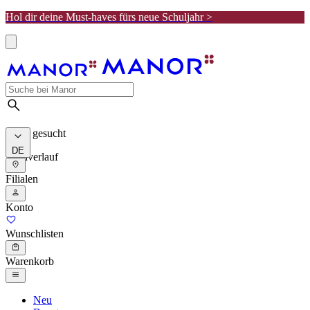
Hol dir deine Must-haves fürs neue Schuljahr >
Meist gesucht
DE
Suchverlauf
Filialen
Konto
Wunschlisten
Warenkorb
Neu