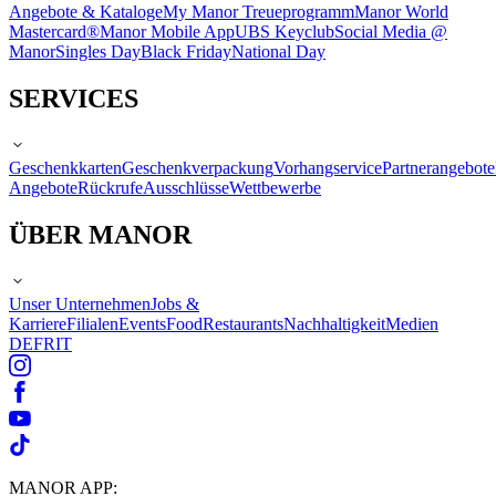
Angebote & Kataloge
My Manor Treueprogramm
Manor World
Mastercard®
Manor Mobile App
UBS Keyclub
Social Media @
Manor
Singles Day
Black Friday
National Day
SERVICES
Geschenkkarten
Geschenkverpackung
Vorhangservice
Partnerangebote
Angebote
Rückrufe
Ausschlüsse
Wettbewerbe
ÜBER MANOR
Unser Unternehmen
Jobs &
Karriere
Filialen
Events
Food
Restaurants
Nachhaltigkeit
Medien
DE
FR
IT
MANOR APP: