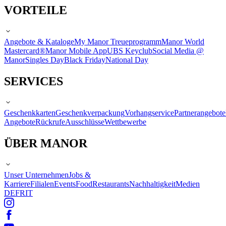
VORTEILE
Angebote & Kataloge
My Manor Treueprogramm
Manor World
Mastercard®
Manor Mobile App
UBS Keyclub
Social Media @
Manor
Singles Day
Black Friday
National Day
SERVICES
Geschenkkarten
Geschenkverpackung
Vorhangservice
Partnerangebote
Angebote
Rückrufe
Ausschlüsse
Wettbewerbe
ÜBER MANOR
Unser Unternehmen
Jobs &
Karriere
Filialen
Events
Food
Restaurants
Nachhaltigkeit
Medien
DE
FR
IT