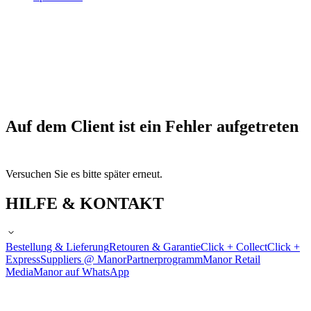
Auf dem Client ist ein Fehler aufgetreten
Versuchen Sie es bitte später erneut.
HILFE & KONTAKT
Bestellung & Lieferung
Retouren & Garantie
Click + Collect
Click +
Express
Suppliers @ Manor
Partnerprogramm
Manor Retail
Media
Manor auf WhatsApp