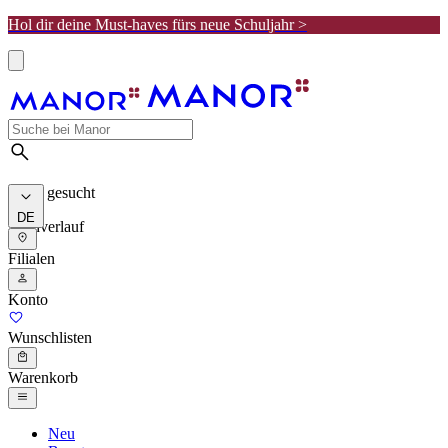
Hol dir deine Must-haves fürs neue Schuljahr >
Meist gesucht
DE
Suchverlauf
Filialen
Konto
Wunschlisten
Warenkorb
Neu