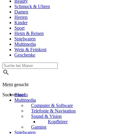
Beauty
Schmuck & Uhren
Damen
Herren
Kinder
Sport
Heim & Reisen
Spielwaren
Multimedia
Wein & Feinkost
Geschenke
Meist gesucht
Suchverlauf
Baseus
Multimedia
Computer & Software
Telefonie & Navigation
Sound & Vision
Kopfhörer
Gaming
Spielwaren