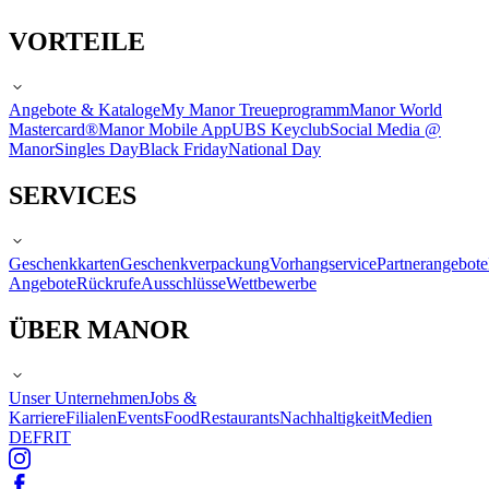
VORTEILE
Angebote & Kataloge
My Manor Treueprogramm
Manor World
Mastercard®
Manor Mobile App
UBS Keyclub
Social Media @
Manor
Singles Day
Black Friday
National Day
SERVICES
Geschenkkarten
Geschenkverpackung
Vorhangservice
Partnerangebote
Angebote
Rückrufe
Ausschlüsse
Wettbewerbe
ÜBER MANOR
Unser Unternehmen
Jobs &
Karriere
Filialen
Events
Food
Restaurants
Nachhaltigkeit
Medien
DE
FR
IT