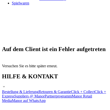
Spielwaren
Auf dem Client ist ein Fehler aufgetreten
Versuchen Sie es bitte später erneut.
HILFE & KONTAKT
Bestellung & Lieferung
Retouren & Garantie
Click + Collect
Click +
Express
Suppliers @ Manor
Partnerprogramm
Manor Retail
Media
Manor auf WhatsApp