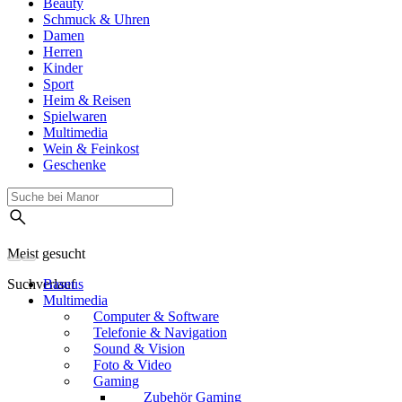
Beauty
Schmuck & Uhren
Damen
Herren
Kinder
Sport
Heim & Reisen
Spielwaren
Multimedia
Wein & Feinkost
Geschenke
Meist gesucht
Suchverlauf
Baseus
Multimedia
Computer & Software
Telefonie & Navigation
Sound & Vision
Foto & Video
Gaming
Zubehör Gaming