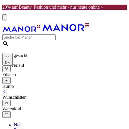
20% auf Beauty, Fashion und mehr - nur heute online >
Meist gesucht
DE
Suchverlauf
Filialen
Konto
Wunschlisten
Warenkorb
Neu