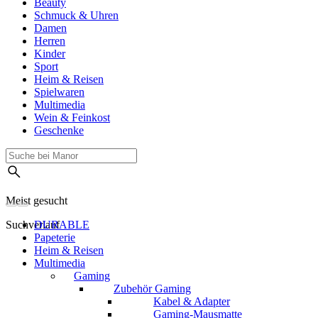
Beauty
Schmuck & Uhren
Damen
Herren
Kinder
Sport
Heim & Reisen
Spielwaren
Multimedia
Wein & Feinkost
Geschenke
Meist gesucht
Suchverlauf
DURABLE
Papeterie
Heim & Reisen
Multimedia
Gaming
Zubehör Gaming
Kabel & Adapter
Gaming-Mausmatte