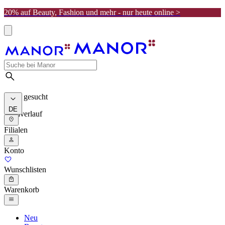
20% auf Beauty, Fashion und mehr - nur heute online >
Meist gesucht
DE
Suchverlauf
Filialen
Konto
Wunschlisten
Warenkorb
Neu