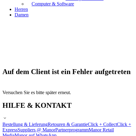
Computer & Software
Herren
Damen
Auf dem Client ist ein Fehler aufgetreten
Versuchen Sie es bitte später erneut.
HILFE & KONTAKT
Bestellung & Lieferung
Retouren & Garantie
Click + Collect
Click +
Express
Suppliers @ Manor
Partnerprogramm
Manor Retail
Media
Manor auf WhatsApp