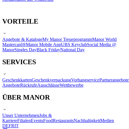
VORTEILE
Angebote & Kataloge
My Manor Treueprogramm
Manor World
Mastercard®
Manor Mobile App
UBS Keyclub
Social Media @
Manor
Singles Day
Black Friday
National Day
SERVICES
Geschenkkarten
Geschenkverpackung
Vorhangservice
Partnerangebote
Angebote
Rückrufe
Ausschlüsse
Wettbewerbe
ÜBER MANOR
Unser Unternehmen
Jobs &
Karriere
Filialen
Events
Food
Restaurants
Nachhaltigkeit
Medien
DE
FR
IT