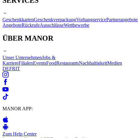
SERVICES
Geschenkkarten
Geschenkverpackung
Vorhangservice
Partnerangebote
Angebote
Rückrufe
Ausschlüsse
Wettbewerbe
ÜBER MANOR
Unser Unternehmen
Jobs &
Karriere
Filialen
Events
Food
Restaurants
Nachhaltigkeit
Medien
DE
FR
IT
MANOR APP:
Zum Help Center