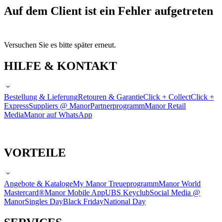
Auf dem Client ist ein Fehler aufgetreten
Versuchen Sie es bitte später erneut.
HILFE & KONTAKT
Bestellung & Lieferung
Retouren & Garantie
Click + Collect
Click +
Express
Suppliers @ Manor
Partnerprogramm
Manor Retail
Media
Manor auf WhatsApp
VORTEILE
Angebote & Kataloge
My Manor Treueprogramm
Manor World
Mastercard®
Manor Mobile App
UBS Keyclub
Social Media @
Manor
Singles Day
Black Friday
National Day