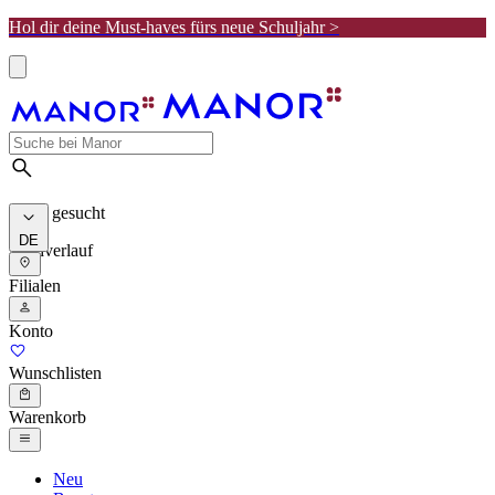
Hol dir deine Must-haves fürs neue Schuljahr >
Meist gesucht
DE
Suchverlauf
Filialen
Konto
Wunschlisten
Warenkorb
Neu