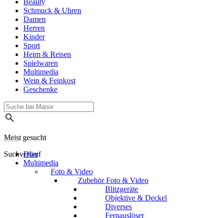
Beauty
Schmuck & Uhren
Damen
Herren
Kinder
Sport
Heim & Reisen
Spielwaren
Multimedia
Wein & Feinkost
Geschenke
Meist gesucht
Suchverlauf
Dörr
Multimedia
Foto & Video
Zubehör Foto & Video
Blitzgeräte
Objektive & Deckel
Diverses
Fernauslöser