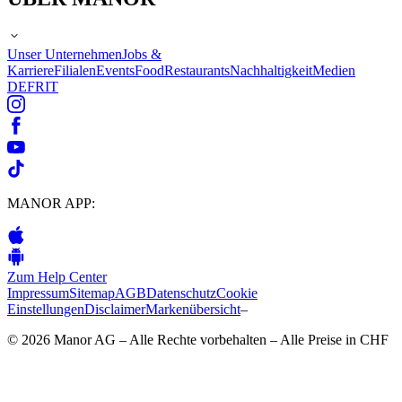
Unser Unternehmen
Jobs &
Karriere
Filialen
Events
Food
Restaurants
Nachhaltigkeit
Medien
DE
FR
IT
MANOR APP:
Zum Help Center
Impressum
Sitemap
AGB
Datenschutz
Cookie
Einstellungen
Disclaimer
Markenübersicht
–
© 2026 Manor AG – Alle Rechte vorbehalten – Alle Preise in CHF