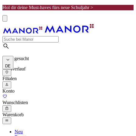
Hol dir deine Must-haves fürs neue Schuljahr >
Meist gesucht
DE
Suchverlauf
Filialen
Konto
Wunschlisten
Warenkorb
Neu