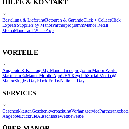
HILFE & KONTAKT
Bestellung & Lieferung
Retouren & Garantie
Click + Collect
Click +
Express
Suppliers @ Manor
Partnerprogramm
Manor Retail
Media
Manor auf WhatsApp
VORTEILE
Angebote & Kataloge
My Manor Treueprogramm
Manor World
Mastercard®
Manor Mobile App
UBS Keyclub
Social Media @
Manor
Singles Day
Black Friday
National Day
SERVICES
Geschenkkarten
Geschenkverpackung
Vorhangservice
Partnerangebote
Angebote
Rückrufe
Ausschlüsse
Wettbewerbe
ÜBER MANOR