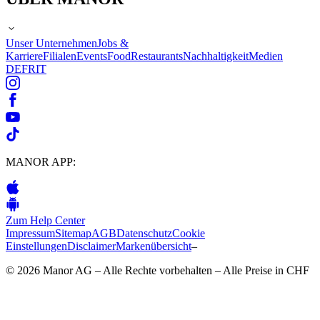
Unser Unternehmen
Jobs &
Karriere
Filialen
Events
Food
Restaurants
Nachhaltigkeit
Medien
DE
FR
IT
MANOR APP:
Zum Help Center
Impressum
Sitemap
AGB
Datenschutz
Cookie
Einstellungen
Disclaimer
Markenübersicht
–
© 2026 Manor AG – Alle Rechte vorbehalten – Alle Preise in CHF