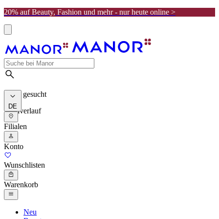
20% auf Beauty, Fashion und mehr - nur heute online >
Meist gesucht
DE
Suchverlauf
Filialen
Konto
Wunschlisten
Warenkorb
Neu