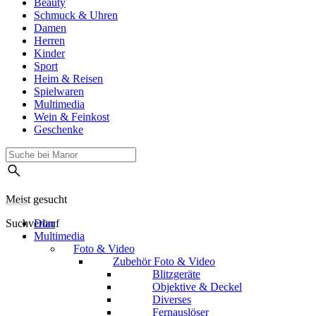
Beauty
Schmuck & Uhren
Damen
Herren
Kinder
Sport
Heim & Reisen
Spielwaren
Multimedia
Wein & Feinkost
Geschenke
Meist gesucht
Suchverlauf
Dörr
Multimedia
Foto & Video
Zubehör Foto & Video
Blitzgeräte
Objektive & Deckel
Diverses
Fernauslöser