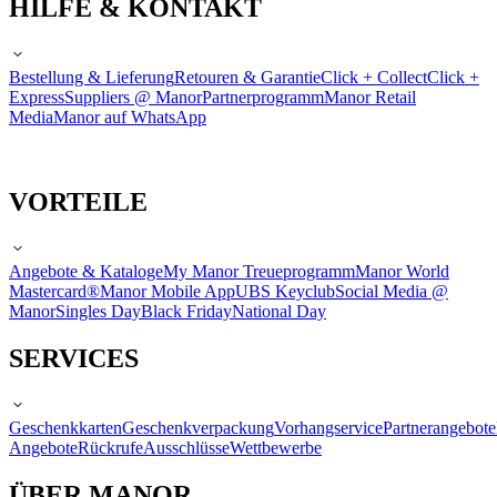
HILFE & KONTAKT
Bestellung & Lieferung
Retouren & Garantie
Click + Collect
Click +
Express
Suppliers @ Manor
Partnerprogramm
Manor Retail
Media
Manor auf WhatsApp
VORTEILE
Angebote & Kataloge
My Manor Treueprogramm
Manor World
Mastercard®
Manor Mobile App
UBS Keyclub
Social Media @
Manor
Singles Day
Black Friday
National Day
SERVICES
Geschenkkarten
Geschenkverpackung
Vorhangservice
Partnerangebote
Angebote
Rückrufe
Ausschlüsse
Wettbewerbe
ÜBER MANOR