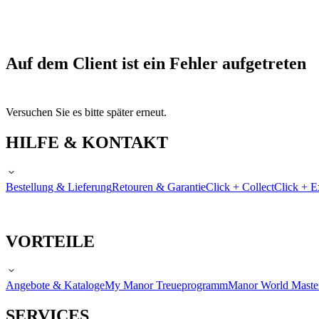
Auf dem Client ist ein Fehler aufgetreten
Versuchen Sie es bitte später erneut.
HILFE & KONTAKT
Bestellung & Lieferung
Retouren & Garantie
Click + Collect
Click + E
VORTEILE
Angebote & Kataloge
My Manor Treueprogramm
Manor World Maste
SERVICES