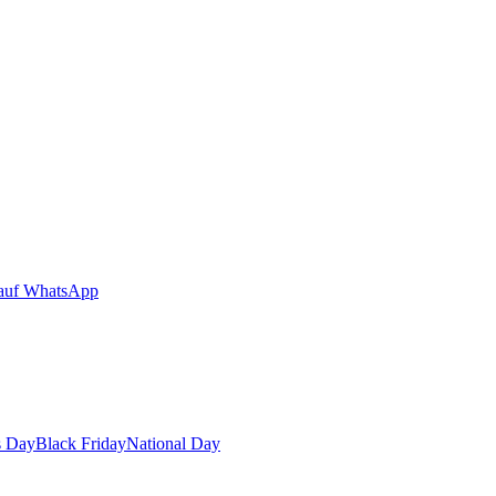
auf WhatsApp
s Day
Black Friday
National Day