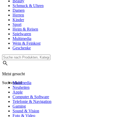
Beauty
Schmuck & Uhren
Damen
Herren
Kinder
Sport
Heim & Reisen
Spielwaren
Multimedia
Wein & Feinkost
Geschenke
Meist gesucht
Suchverlauf
Multimedia
Neuheiten
Apple
Computer & Software
Telefonie & Navigation
Gaming
Sound & Vision
Foto & Video