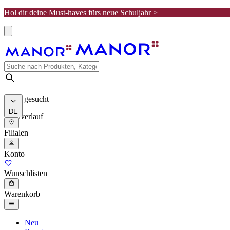
Hol dir deine Must-haves fürs neue Schuljahr >
Meist gesucht
DE
Suchverlauf
Filialen
Konto
Wunschlisten
Warenkorb
Neu