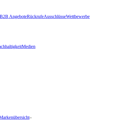
B2B Angebote
Rückrufe
Ausschlüsse
Wettbewerbe
chhaltigkeit
Medien
Markenübersicht
–