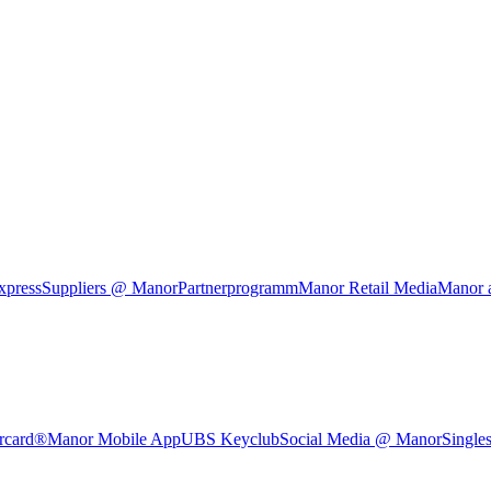
xpress
Suppliers @ Manor
Partnerprogramm
Manor Retail Media
Manor 
rcard®
Manor Mobile App
UBS Keyclub
Social Media @ Manor
Single