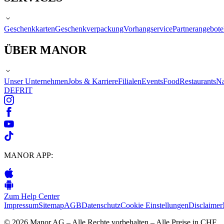
Geschenkkarten
Geschenkverpackung
Vorhangservice
Partnerangebote
ÜBER MANOR
Unser Unternehmen
Jobs & Karriere
Filialen
Events
Food
Restaurants
Na
DE
FR
IT
MANOR APP:
Zum Help Center
Impressum
Sitemap
AGB
Datenschutz
Cookie Einstellungen
Disclaimer
© 2026 Manor AG – Alle Rechte vorbehalten – Alle Preise in CHF