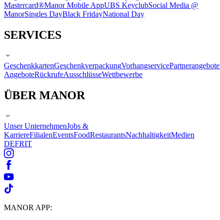
Mastercard®
Manor Mobile App
UBS Keyclub
Social Media @
Manor
Singles Day
Black Friday
National Day
SERVICES
Geschenkkarten
Geschenkverpackung
Vorhangservice
Partnerangebote
Angebote
Rückrufe
Ausschlüsse
Wettbewerbe
ÜBER MANOR
Unser Unternehmen
Jobs &
Karriere
Filialen
Events
Food
Restaurants
Nachhaltigkeit
Medien
DE
FR
IT
MANOR APP: