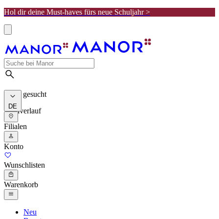
Hol dir deine Must-haves fürs neue Schuljahr >
Meist gesucht
DE
Suchverlauf
Filialen
Konto
Wunschlisten
Warenkorb
Neu