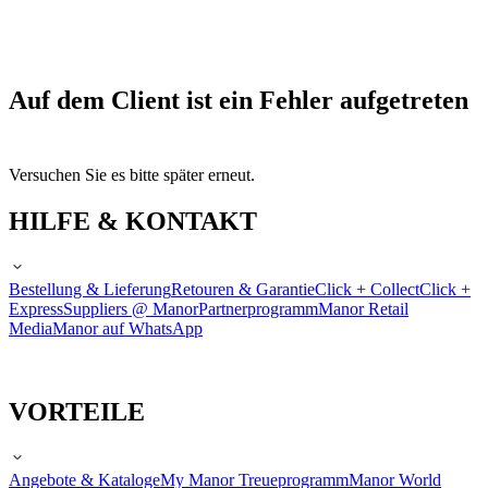
Auf dem Client ist ein Fehler aufgetreten
Versuchen Sie es bitte später erneut.
HILFE & KONTAKT
Bestellung & Lieferung
Retouren & Garantie
Click + Collect
Click +
Express
Suppliers @ Manor
Partnerprogramm
Manor Retail
Media
Manor auf WhatsApp
VORTEILE
Angebote & Kataloge
My Manor Treueprogramm
Manor World