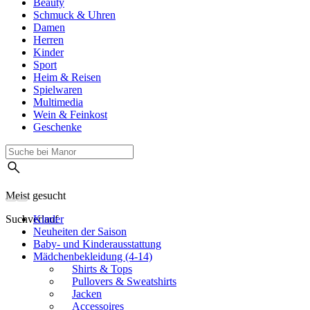
Beauty
Schmuck & Uhren
Damen
Herren
Kinder
Sport
Heim & Reisen
Spielwaren
Multimedia
Wein & Feinkost
Geschenke
Meist gesucht
Suchverlauf
Kinder
Neuheiten der Saison
Baby- und Kinderausstattung
Mädchenbekleidung (4-14)
Shirts & Tops
Pullovers & Sweatshirts
Jacken
Accessoires