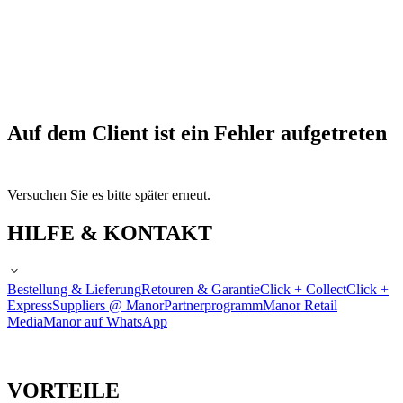
Auf dem Client ist ein Fehler aufgetreten
Versuchen Sie es bitte später erneut.
HILFE & KONTAKT
Bestellung & Lieferung
Retouren & Garantie
Click + Collect
Click +
Express
Suppliers @ Manor
Partnerprogramm
Manor Retail
Media
Manor auf WhatsApp
VORTEILE