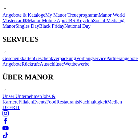
Angebote & Kataloge
My Manor Treueprogramm
Manor World
Mastercard®
Manor Mobile App
UBS Keyclub
Social Media @
Manor
Singles Day
Black Friday
National Day
SERVICES
Geschenkkarten
Geschenkverpackung
Vorhangservice
Partnerangebote
Angebote
Rückrufe
Ausschlüsse
Wettbewerbe
ÜBER MANOR
Unser Unternehmen
Jobs &
Karriere
Filialen
Events
Food
Restaurants
Nachhaltigkeit
Medien
DE
FR
IT