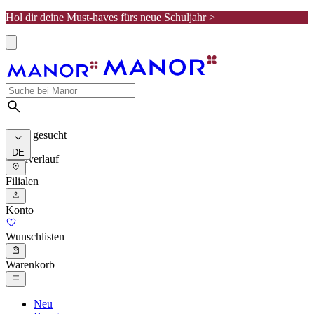
Hol dir deine Must-haves fürs neue Schuljahr >
Meist gesucht
DE
Suchverlauf
Filialen
Konto
Wunschlisten
Warenkorb
Neu