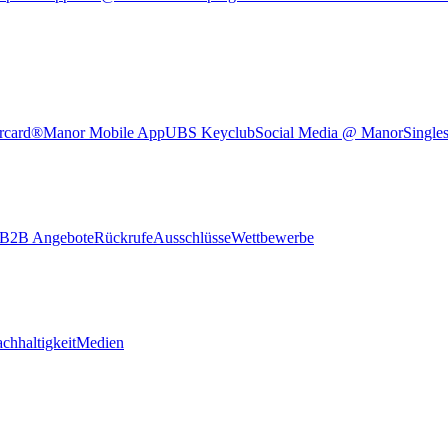
rcard®
Manor Mobile App
UBS Keyclub
Social Media @ Manor
Single
B2B Angebote
Rückrufe
Ausschlüsse
Wettbewerbe
chhaltigkeit
Medien