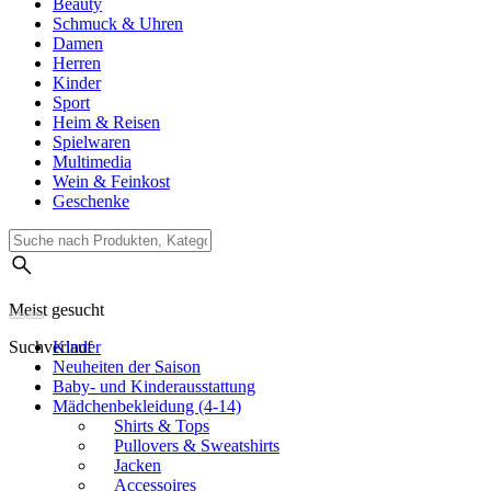
Beauty
Schmuck & Uhren
Damen
Herren
Kinder
Sport
Heim & Reisen
Spielwaren
Multimedia
Wein & Feinkost
Geschenke
Meist gesucht
Suchverlauf
Kinder
Neuheiten der Saison
Baby- und Kinderausstattung
Mädchenbekleidung (4-14)
Shirts & Tops
Pullovers & Sweatshirts
Jacken
Accessoires