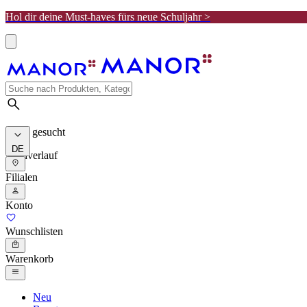
Hol dir deine Must-haves fürs neue Schuljahr >
Meist gesucht
DE
Suchverlauf
Filialen
Konto
Wunschlisten
Warenkorb
Neu