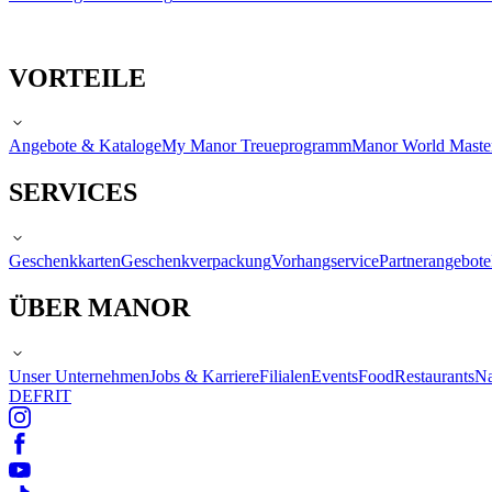
VORTEILE
Angebote & Kataloge
My Manor Treueprogramm
Manor World Maste
SERVICES
Geschenkkarten
Geschenkverpackung
Vorhangservice
Partnerangebote
ÜBER MANOR
Unser Unternehmen
Jobs & Karriere
Filialen
Events
Food
Restaurants
Na
DE
FR
IT