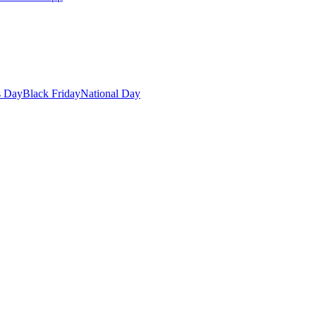
s Day
Black Friday
National Day