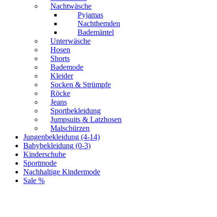
Nachtwäsche
Pyjamas
Nachthemden
Bademäntel
Unterwäsche
Hosen
Shorts
Bademode
Kleider
Socken & Strümpfe
Röcke
Jeans
Sportbekleidung
Jumpsuits & Latzhosen
Malschürzen
Jungenbekleidung (4-14)
Babybekleidung (0-3)
Kinderschuhe
Sportmode
Nachhaltige Kindermode
Sale %