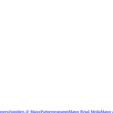
xpress
Suppliers @ Manor
Partnerprogramm
Manor Retail Media
Manor 