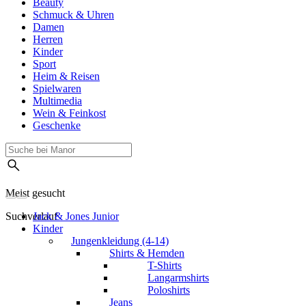
Beauty
Schmuck & Uhren
Damen
Herren
Kinder
Sport
Heim & Reisen
Spielwaren
Multimedia
Wein & Feinkost
Geschenke
Meist gesucht
Suchverlauf
Jack & Jones Junior
Kinder
Jungenkleidung (4-14)
Shirts & Hemden
T-Shirts
Langarmshirts
Poloshirts
Jeans