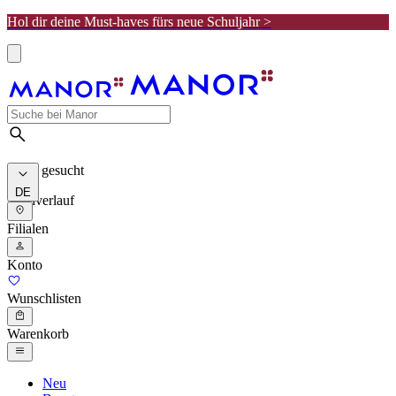
Hol dir deine Must-haves fürs neue Schuljahr >
Meist gesucht
DE
Suchverlauf
Filialen
Konto
Wunschlisten
Warenkorb
Neu