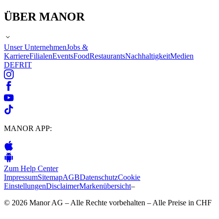
ÜBER MANOR
Unser Unternehmen
Jobs &
Karriere
Filialen
Events
Food
Restaurants
Nachhaltigkeit
Medien
DE
FR
IT
MANOR APP:
Zum Help Center
Impressum
Sitemap
AGB
Datenschutz
Cookie
Einstellungen
Disclaimer
Markenübersicht
–
© 2026 Manor AG – Alle Rechte vorbehalten – Alle Preise in CHF