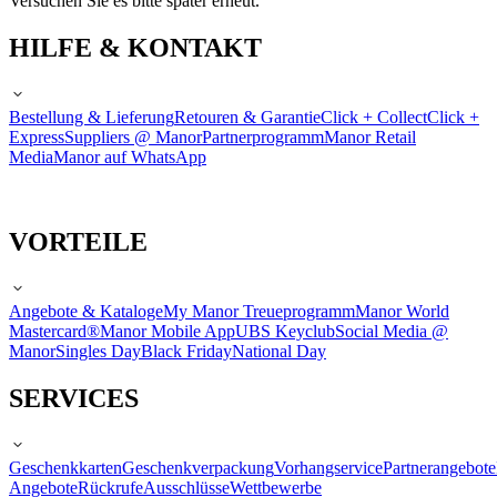
Versuchen Sie es bitte später erneut.
HILFE & KONTAKT
Bestellung & Lieferung
Retouren & Garantie
Click + Collect
Click +
Express
Suppliers @ Manor
Partnerprogramm
Manor Retail
Media
Manor auf WhatsApp
VORTEILE
Angebote & Kataloge
My Manor Treueprogramm
Manor World
Mastercard®
Manor Mobile App
UBS Keyclub
Social Media @
Manor
Singles Day
Black Friday
National Day
SERVICES
Geschenkkarten
Geschenkverpackung
Vorhangservice
Partnerangebote
Angebote
Rückrufe
Ausschlüsse
Wettbewerbe