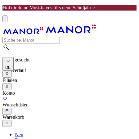
Hol dir deine Must-haves fürs neue Schuljahr >
Meist gesucht
DE
Suchverlauf
Filialen
Konto
Wunschlisten
Warenkorb
Neu