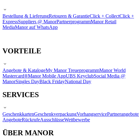
Bestellung & Lieferung
Retouren & Garantie
Click + Collect
Click +
Express
Suppliers @ Manor
Partnerprogramm
Manor Retail
Media
Manor auf WhatsApp
VORTEILE
Angebote & Kataloge
My Manor Treueprogramm
Manor World
Mastercard®
Manor Mobile App
UBS Keyclub
Social Media @
Manor
Singles Day
Black Friday
National Day
SERVICES
Geschenkkarten
Geschenkverpackung
Vorhangservice
Partnerangebote
Angebote
Rückrufe
Ausschlüsse
Wettbewerbe
ÜBER MANOR