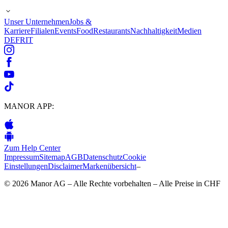
Unser Unternehmen
Jobs &
Karriere
Filialen
Events
Food
Restaurants
Nachhaltigkeit
Medien
DE
FR
IT
MANOR APP:
Zum Help Center
Impressum
Sitemap
AGB
Datenschutz
Cookie
Einstellungen
Disclaimer
Markenübersicht
–
© 2026 Manor AG – Alle Rechte vorbehalten – Alle Preise in CHF