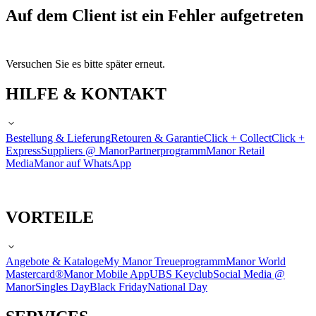
Auf dem Client ist ein Fehler aufgetreten
Versuchen Sie es bitte später erneut.
HILFE & KONTAKT
Bestellung & Lieferung
Retouren & Garantie
Click + Collect
Click +
Express
Suppliers @ Manor
Partnerprogramm
Manor Retail
Media
Manor auf WhatsApp
VORTEILE
Angebote & Kataloge
My Manor Treueprogramm
Manor World
Mastercard®
Manor Mobile App
UBS Keyclub
Social Media @
Manor
Singles Day
Black Friday
National Day