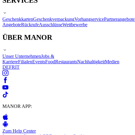
SERVICES
Geschenkkarten
Geschenkverpackung
Vorhangservice
Partnerangebote
Angebote
Rückrufe
Ausschlüsse
Wettbewerbe
ÜBER MANOR
Unser Unternehmen
Jobs &
Karriere
Filialen
Events
Food
Restaurants
Nachhaltigkeit
Medien
DE
FR
IT
MANOR APP:
Zum Help Center