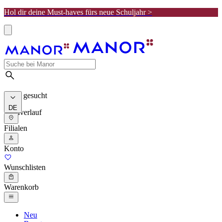
Hol dir deine Must-haves fürs neue Schuljahr >
Meist gesucht
DE
Suchverlauf
Filialen
Konto
Wunschlisten
Warenkorb
Neu