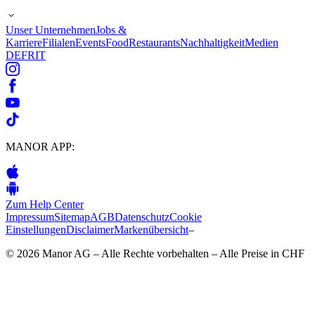
Unser Unternehmen
Jobs &
Karriere
Filialen
Events
Food
Restaurants
Nachhaltigkeit
Medien
DE
FR
IT
MANOR APP:
Zum Help Center
Impressum
Sitemap
AGB
Datenschutz
Cookie
Einstellungen
Disclaimer
Markenübersicht
–
© 2026 Manor AG – Alle Rechte vorbehalten – Alle Preise in CHF