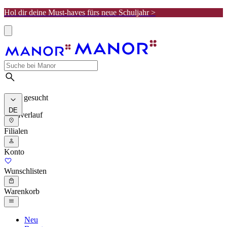
Hol dir deine Must-haves fürs neue Schuljahr >
Meist gesucht
DE
Suchverlauf
Filialen
Konto
Wunschlisten
Warenkorb
Neu