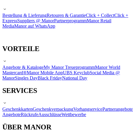
Bestellung & Lieferung
Retouren & Garantie
Click + Collect
Click +
Express
Suppliers @ Manor
Partnerprogramm
Manor Retail
Media
Manor auf WhatsApp
VORTEILE
Angebote & Kataloge
My Manor Treueprogramm
Manor World
Mastercard®
Manor Mobile App
UBS Keyclub
Social Media @
Manor
Singles Day
Black Friday
National Day
SERVICES
Geschenkkarten
Geschenkverpackung
Vorhangservice
Partnerangebote
Angebote
Rückrufe
Ausschlüsse
Wettbewerbe
ÜBER MANOR