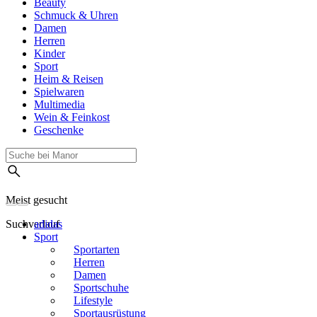
Beauty
Schmuck & Uhren
Damen
Herren
Kinder
Sport
Heim & Reisen
Spielwaren
Multimedia
Wein & Feinkost
Geschenke
Meist gesucht
Suchverlauf
adidas
Sport
Sportarten
Herren
Damen
Sportschuhe
Lifestyle
Sportausrüstung