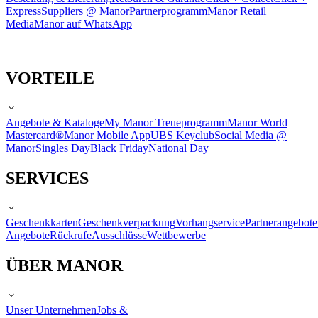
Express
Suppliers @ Manor
Partnerprogramm
Manor Retail
Media
Manor auf WhatsApp
VORTEILE
Angebote & Kataloge
My Manor Treueprogramm
Manor World
Mastercard®
Manor Mobile App
UBS Keyclub
Social Media @
Manor
Singles Day
Black Friday
National Day
SERVICES
Geschenkkarten
Geschenkverpackung
Vorhangservice
Partnerangebote
Angebote
Rückrufe
Ausschlüsse
Wettbewerbe
ÜBER MANOR
Unser Unternehmen
Jobs &