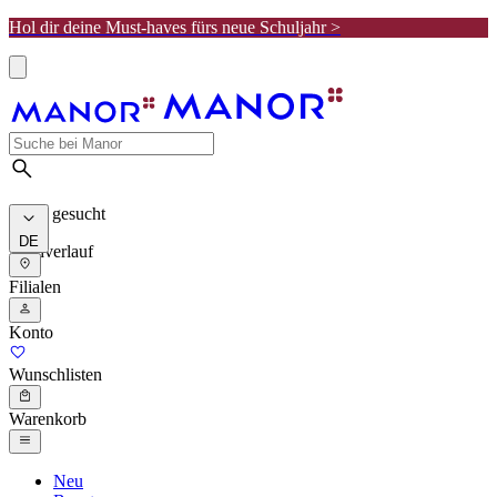
Hol dir deine Must-haves fürs neue Schuljahr >
Meist gesucht
DE
Suchverlauf
Filialen
Konto
Wunschlisten
Warenkorb
Neu