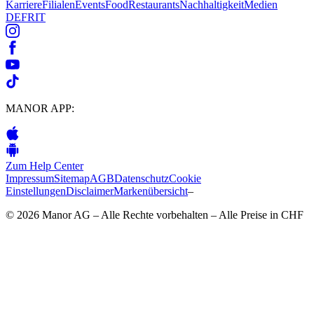
Karriere
Filialen
Events
Food
Restaurants
Nachhaltigkeit
Medien
DE
FR
IT
MANOR APP:
Zum Help Center
Impressum
Sitemap
AGB
Datenschutz
Cookie
Einstellungen
Disclaimer
Markenübersicht
–
© 2026 Manor AG – Alle Rechte vorbehalten – Alle Preise in CHF