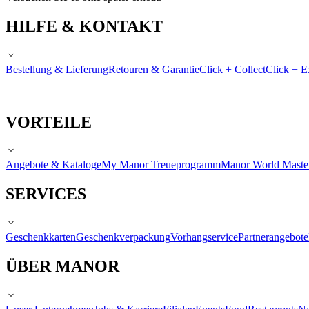
HILFE & KONTAKT
Bestellung & Lieferung
Retouren & Garantie
Click + Collect
Click + E
VORTEILE
Angebote & Kataloge
My Manor Treueprogramm
Manor World Maste
SERVICES
Geschenkkarten
Geschenkverpackung
Vorhangservice
Partnerangebote
ÜBER MANOR