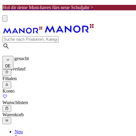
Hol dir deine Must-haves fürs neue Schuljahr >
Meist gesucht
DE
Suchverlauf
Filialen
Konto
Wunschlisten
Warenkorb
Neu