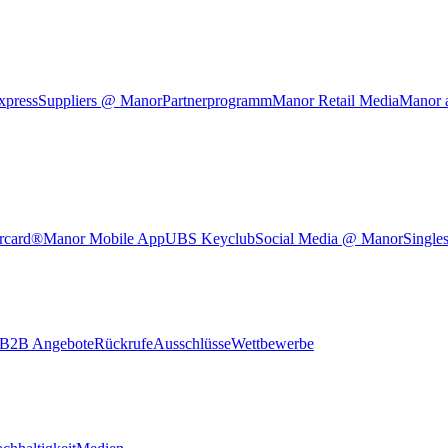
xpress
Suppliers @ Manor
Partnerprogramm
Manor Retail Media
Manor 
rcard®
Manor Mobile App
UBS Keyclub
Social Media @ Manor
Single
B2B Angebote
Rückrufe
Ausschlüsse
Wettbewerbe