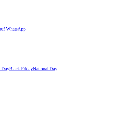
auf WhatsApp
s Day
Black Friday
National Day