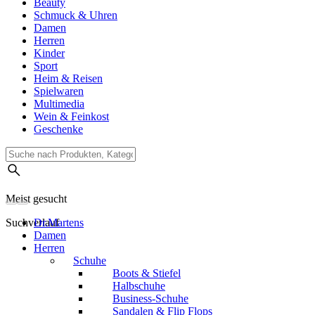
Beauty
Schmuck & Uhren
Damen
Herren
Kinder
Sport
Heim & Reisen
Spielwaren
Multimedia
Wein & Feinkost
Geschenke
Meist gesucht
Suchverlauf
Dr.Martens
Damen
Herren
Schuhe
Boots & Stiefel
Halbschuhe
Business-Schuhe
Sandalen & Flip Flops