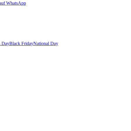
auf WhatsApp
s Day
Black Friday
National Day