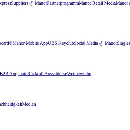
xpress
Suppliers @ Manor
Partnerprogramm
Manor Retail Media
Manor 
rcard®
Manor Mobile App
UBS Keyclub
Social Media @ Manor
Single
B2B Angebote
Rückrufe
Ausschlüsse
Wettbewerbe
chhaltigkeit
Medien