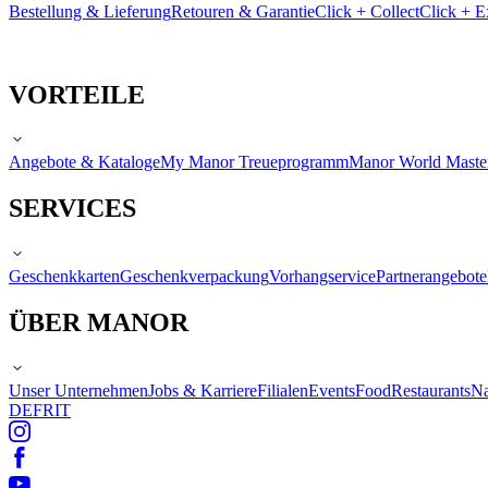
Bestellung & Lieferung
Retouren & Garantie
Click + Collect
Click + E
VORTEILE
Angebote & Kataloge
My Manor Treueprogramm
Manor World Maste
SERVICES
Geschenkkarten
Geschenkverpackung
Vorhangservice
Partnerangebote
ÜBER MANOR
Unser Unternehmen
Jobs & Karriere
Filialen
Events
Food
Restaurants
Na
DE
FR
IT