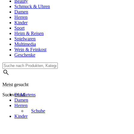
Beauty
Schmuck & Uhren
Damen
Herren
Kinder
Sport
Heim & Reisen
Spielwaren
Multimedia
Wein & Feinkost
Geschenke
Meist gesucht
Suchverlauf
Dr.Martens
Damen
Herren
Schuhe
Kinder