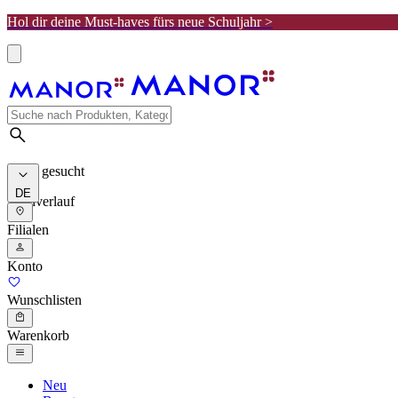
Hol dir deine Must-haves fürs neue Schuljahr >
Meist gesucht
DE
Suchverlauf
Filialen
Konto
Wunschlisten
Warenkorb
Neu