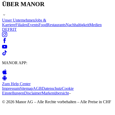
ÜBER MANOR
Unser Unternehmen
Jobs &
Karriere
Filialen
Events
Food
Restaurants
Nachhaltigkeit
Medien
DE
FR
IT
MANOR APP:
Zum Help Center
Impressum
Sitemap
AGB
Datenschutz
Cookie
Einstellungen
Disclaimer
Markenübersicht
–
© 2026 Manor AG – Alle Rechte vorbehalten – Alle Preise in CHF