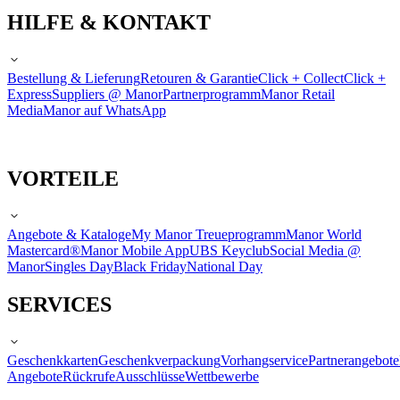
HILFE & KONTAKT
Bestellung & Lieferung
Retouren & Garantie
Click + Collect
Click +
Express
Suppliers @ Manor
Partnerprogramm
Manor Retail
Media
Manor auf WhatsApp
VORTEILE
Angebote & Kataloge
My Manor Treueprogramm
Manor World
Mastercard®
Manor Mobile App
UBS Keyclub
Social Media @
Manor
Singles Day
Black Friday
National Day
SERVICES
Geschenkkarten
Geschenkverpackung
Vorhangservice
Partnerangebote
Angebote
Rückrufe
Ausschlüsse
Wettbewerbe