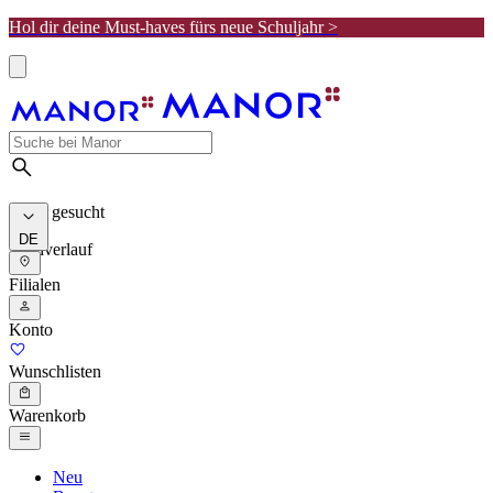
Hol dir deine Must-haves fürs neue Schuljahr >
Meist gesucht
DE
Suchverlauf
Filialen
Konto
Wunschlisten
Warenkorb
Neu