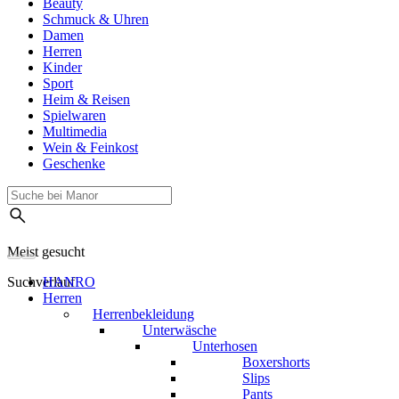
Beauty
Schmuck & Uhren
Damen
Herren
Kinder
Sport
Heim & Reisen
Spielwaren
Multimedia
Wein & Feinkost
Geschenke
Meist gesucht
Suchverlauf
HANRO
Herren
Herrenbekleidung
Unterwäsche
Unterhosen
Boxershorts
Slips
Pants