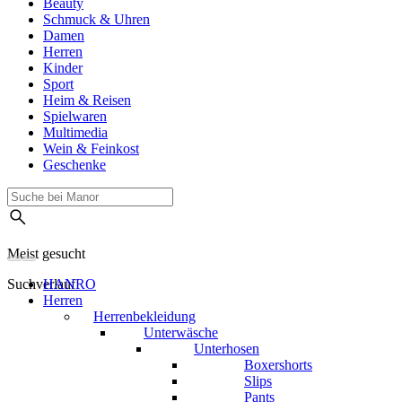
Beauty
Schmuck & Uhren
Damen
Herren
Kinder
Sport
Heim & Reisen
Spielwaren
Multimedia
Wein & Feinkost
Geschenke
Meist gesucht
Suchverlauf
HANRO
Herren
Herrenbekleidung
Unterwäsche
Unterhosen
Boxershorts
Slips
Pants