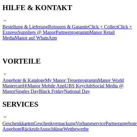
HILFE & KONTAKT
Bestellung & Lieferung
Retouren & Garantie
Click + Collect
Click +
Express
Suppliers @ Manor
Partnerprogramm
Manor Retail
Media
Manor auf WhatsApp
VORTEILE
Angebote & Kataloge
My Manor Treueprogramm
Manor World
Mastercard®
Manor Mobile App
UBS Keyclub
Social Media @
Manor
Singles Day
Black Friday
National Day
SERVICES
Geschenkkarten
Geschenkverpackung
Vorhangservice
Partnerangebote
Angebote
Rückrufe
Ausschlüsse
Wettbewerbe