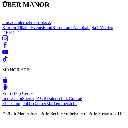
ÜBER MANOR
Unser Unternehmen
Jobs &
Karriere
Filialen
Events
Food
Restaurants
Nachhaltigkeit
Medien
DE
FR
IT
MANOR APP:
Zum Help Center
Impressum
Sitemap
AGB
Datenschutz
Cookie
Einstellungen
Disclaimer
Markenübersicht
–
© 2026 Manor AG – Alle Rechte vorbehalten – Alle Preise in CHF