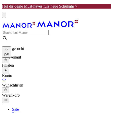
Hol dir deine Must-haves fürs neue Schuljahr >
Meist gesucht
DE
Suchverlauf
Filialen
Konto
Wunschlisten
Warenkorb
Sale