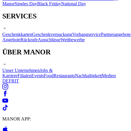
Manor
Singles Day
Black Friday
National Day
SERVICES
Geschenkkarten
Geschenkverpackung
Vorhangservice
Partnerangebote
Angebote
Rückrufe
Ausschlüsse
Wettbewerbe
ÜBER MANOR
Unser Unternehmen
Jobs &
Karriere
Filialen
Events
Food
Restaurants
Nachhaltigkeit
Medien
DE
FR
IT
MANOR APP: