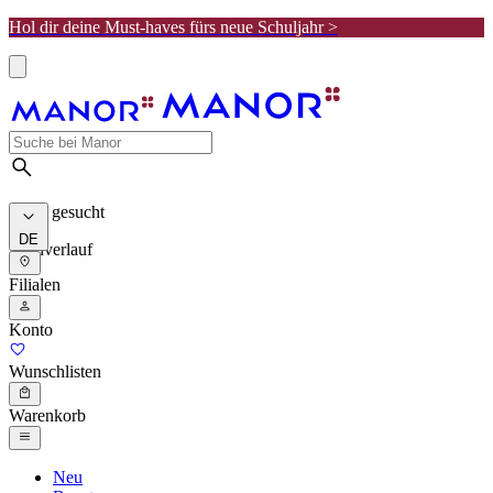
Hol dir deine Must-haves fürs neue Schuljahr >
Meist gesucht
DE
Suchverlauf
Filialen
Konto
Wunschlisten
Warenkorb
Neu