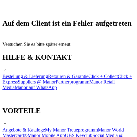
Auf dem Client ist ein Fehler aufgetreten
Versuchen Sie es bitte später erneut.
HILFE & KONTAKT
Bestellung & Lieferung
Retouren & Garantie
Click + Collect
Click +
Express
Suppliers @ Manor
Partnerprogramm
Manor Retail
Media
Manor auf WhatsApp
VORTEILE
Angebote & Kataloge
My Manor Treueprogramm
Manor World
Mastercard®
Manor Mobile App
UBS Keyclub
Social Media @