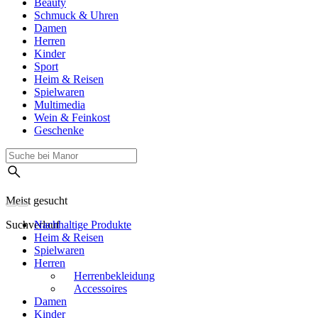
Beauty
Schmuck & Uhren
Damen
Herren
Kinder
Sport
Heim & Reisen
Spielwaren
Multimedia
Wein & Feinkost
Geschenke
Meist gesucht
Suchverlauf
Nachhaltige Produkte
Heim & Reisen
Spielwaren
Herren
Herrenbekleidung
Accessoires
Damen
Kinder