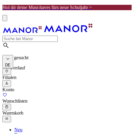
Hol dir deine Must-haves fürs neue Schuljahr >
Meist gesucht
DE
Suchverlauf
Filialen
Konto
Wunschlisten
Warenkorb
Neu