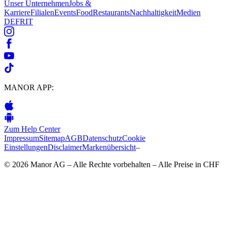
Unser Unternehmen
Jobs &
Karriere
Filialen
Events
Food
Restaurants
Nachhaltigkeit
Medien
DE
FR
IT
MANOR APP:
Zum Help Center
Impressum
Sitemap
AGB
Datenschutz
Cookie
Einstellungen
Disclaimer
Markenübersicht
–
© 2026 Manor AG – Alle Rechte vorbehalten – Alle Preise in CHF