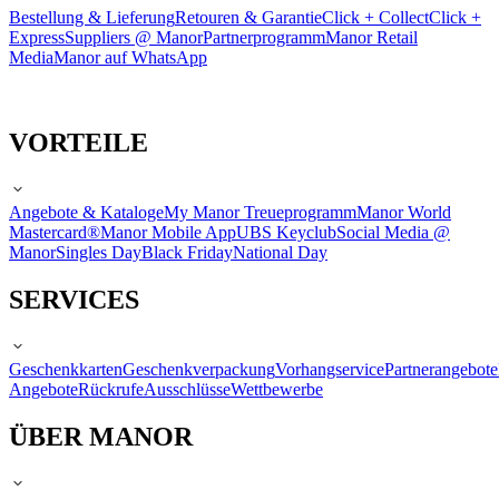
Bestellung & Lieferung
Retouren & Garantie
Click + Collect
Click +
Express
Suppliers @ Manor
Partnerprogramm
Manor Retail
Media
Manor auf WhatsApp
VORTEILE
Angebote & Kataloge
My Manor Treueprogramm
Manor World
Mastercard®
Manor Mobile App
UBS Keyclub
Social Media @
Manor
Singles Day
Black Friday
National Day
SERVICES
Geschenkkarten
Geschenkverpackung
Vorhangservice
Partnerangebote
Angebote
Rückrufe
Ausschlüsse
Wettbewerbe
ÜBER MANOR