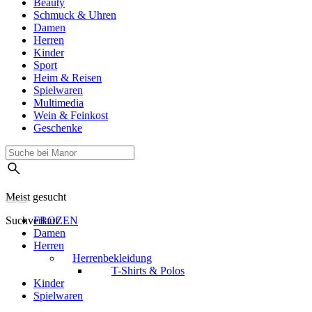
Beauty
Schmuck & Uhren
Damen
Herren
Kinder
Sport
Heim & Reisen
Spielwaren
Multimedia
Wein & Feinkost
Geschenke
Meist gesucht
Suchverlauf
FROZEN
Damen
Herren
Herrenbekleidung
T-Shirts & Polos
Kinder
Spielwaren