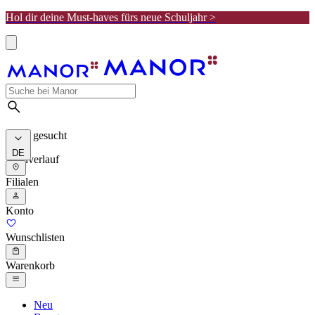
Hol dir deine Must-haves fürs neue Schuljahr >
Meist gesucht
DE
Suchverlauf
Filialen
Konto
Wunschlisten
Warenkorb
Neu