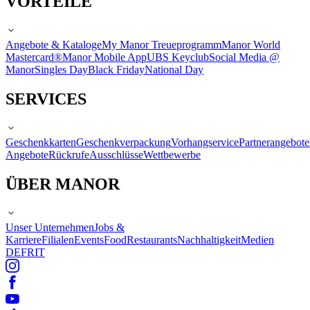
VORTEILE
Angebote & Kataloge
My Manor Treueprogramm
Manor World
Mastercard®
Manor Mobile App
UBS Keyclub
Social Media @
Manor
Singles Day
Black Friday
National Day
SERVICES
Geschenkkarten
Geschenkverpackung
Vorhangservice
Partnerangebote
Angebote
Rückrufe
Ausschlüsse
Wettbewerbe
ÜBER MANOR
Unser Unternehmen
Jobs &
Karriere
Filialen
Events
Food
Restaurants
Nachhaltigkeit
Medien
DE
FR
IT