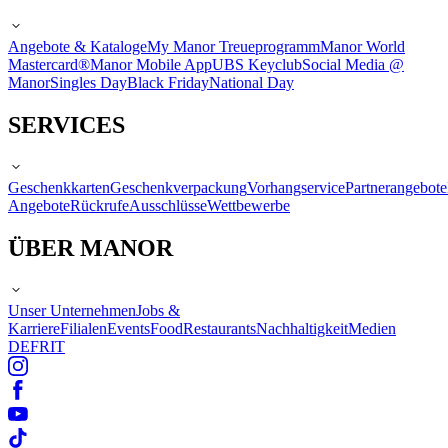
Angebote & Kataloge
My Manor Treueprogramm
Manor World
Mastercard®
Manor Mobile App
UBS Keyclub
Social Media @
Manor
Singles Day
Black Friday
National Day
SERVICES
Geschenkkarten
Geschenkverpackung
Vorhangservice
Partnerangebote
Angebote
Rückrufe
Ausschlüsse
Wettbewerbe
ÜBER MANOR
Unser Unternehmen
Jobs &
Karriere
Filialen
Events
Food
Restaurants
Nachhaltigkeit
Medien
DE
FR
IT