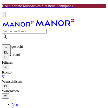
Hol dir deine Must-haves fürs neue Schuljahr >
Meist gesucht
DE
Suchverlauf
Filialen
Konto
Wunschlisten
Warenkorb
Neu