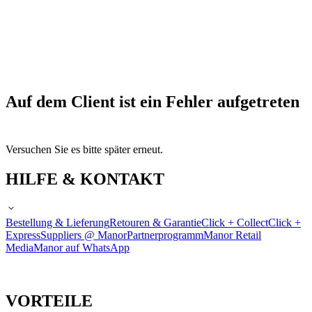
Auf dem Client ist ein Fehler aufgetreten
Versuchen Sie es bitte später erneut.
HILFE & KONTAKT
Bestellung & Lieferung
Retouren & Garantie
Click + Collect
Click +
Express
Suppliers @ Manor
Partnerprogramm
Manor Retail
Media
Manor auf WhatsApp
VORTEILE