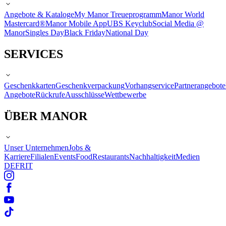
Angebote & Kataloge
My Manor Treueprogramm
Manor World
Mastercard®
Manor Mobile App
UBS Keyclub
Social Media @
Manor
Singles Day
Black Friday
National Day
SERVICES
Geschenkkarten
Geschenkverpackung
Vorhangservice
Partnerangebote
Angebote
Rückrufe
Ausschlüsse
Wettbewerbe
ÜBER MANOR
Unser Unternehmen
Jobs &
Karriere
Filialen
Events
Food
Restaurants
Nachhaltigkeit
Medien
DE
FR
IT