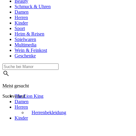
Beauty
Schmuck & Uhren
Damen
Herren
Kinder
Sport
Heim & Reisen
Spielwaren
Multimedia
Wein & Feinkost
Geschenke
Meist gesucht
Suchverlauf
The Lion King
Damen
Herren
Herrenbekleidung
Kinder