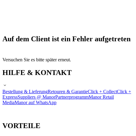
Auf dem Client ist ein Fehler aufgetreten
Versuchen Sie es bitte später erneut.
HILFE & KONTAKT
Bestellung & Lieferung
Retouren & Garantie
Click + Collect
Click +
Express
Suppliers @ Manor
Partnerprogramm
Manor Retail
Media
Manor auf WhatsApp
VORTEILE