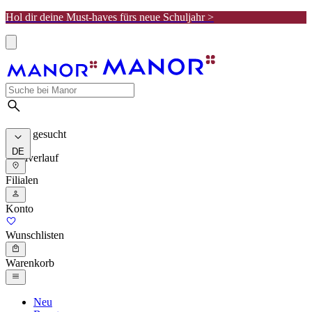
Hol dir deine Must-haves fürs neue Schuljahr >
Meist gesucht
DE
Suchverlauf
Filialen
Konto
Wunschlisten
Warenkorb
Neu