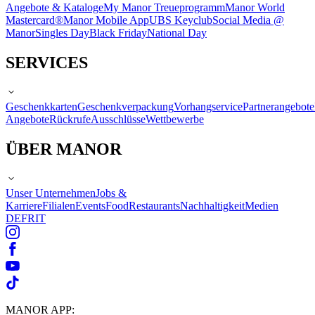
Angebote & Kataloge
My Manor Treueprogramm
Manor World
Mastercard®
Manor Mobile App
UBS Keyclub
Social Media @
Manor
Singles Day
Black Friday
National Day
SERVICES
Geschenkkarten
Geschenkverpackung
Vorhangservice
Partnerangebote
Angebote
Rückrufe
Ausschlüsse
Wettbewerbe
ÜBER MANOR
Unser Unternehmen
Jobs &
Karriere
Filialen
Events
Food
Restaurants
Nachhaltigkeit
Medien
DE
FR
IT
MANOR APP: