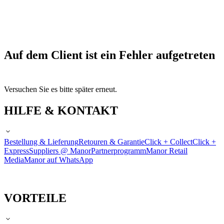
Auf dem Client ist ein Fehler aufgetreten
Versuchen Sie es bitte später erneut.
HILFE & KONTAKT
Bestellung & Lieferung
Retouren & Garantie
Click + Collect
Click +
Express
Suppliers @ Manor
Partnerprogramm
Manor Retail
Media
Manor auf WhatsApp
VORTEILE