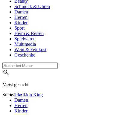
Beauty
Schmuck & Uhren
Damen
Herren
Kinder
Sport
Heim & Reisen
Spielwaren
Multimedia
Wein & Feinkost
Geschenke
Meist gesucht
Suchverlauf
The Lion King
Damen
Herren
Kinder