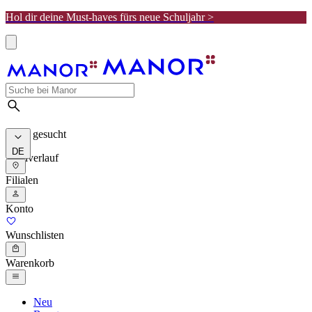
Hol dir deine Must-haves fürs neue Schuljahr >
Meist gesucht
DE
Suchverlauf
Filialen
Konto
Wunschlisten
Warenkorb
Neu